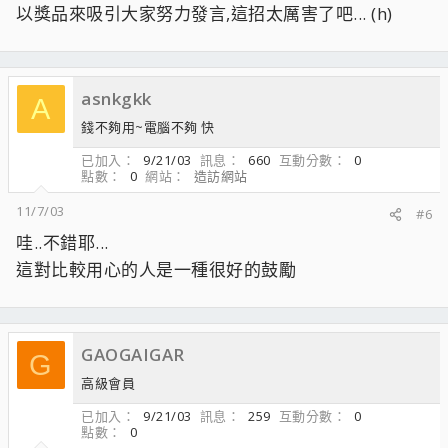
以獎品來吸引大家努力發言,這招太厲害了吧... (h)
asnkgkk
A
錢不夠用~電腦不夠 快
已加入
9/21/03
訊息
660
互動分數
0
點數
0
網站
造訪網站
11/7/03
#6
哇..不錯耶...
這對比較用心的人是一種很好的鼓勵
GAOGAIGAR
G
高級會員
已加入
9/21/03
訊息
259
互動分數
0
點數
0