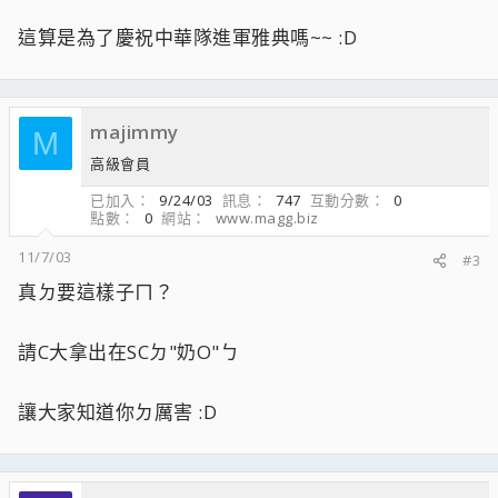
這算是為了慶祝中華隊進軍雅典嗎~~ :D
majimmy
M
高級會員
已加入
9/24/03
訊息
747
互動分數
0
點數
0
網站
www.magg.biz
11/7/03
#3
真ㄉ要這樣子ㄇ？
請C大拿出在SCㄉ"奶O"ㄅ
讓大家知道你ㄉ厲害 :D