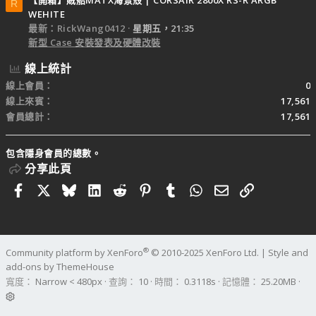
【開箱】賊船MATX海景殼 | CORSAIR 2800X RS-R ARGB
R
WEHITE
最新：RickWang0412
星期五，21:35
新型 Case 安裝發表及硬體改裝
線上統計
線上會員
0
線上來賓
17,561
會員總計
17,561
包含隱身會員的總數。
分享此頁
Facebook
X
Bluesky
LinkedIn
Reddit
Pinterest
Tumblr
WhatsApp
電子郵件
連結
®
Community platform by XenForo
© 2010-2025 XenForo Ltd.
|
Style and
add-ons by ThemeHouse
寬度
查詢
10
時間
0.3118s
記憶體
25.20MB