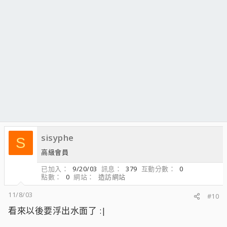
sisyphe
S
高級會員
已加入
9/20/03
訊息
379
互動分數
0
點數
0
網站
造訪網站
11/8/03
#10
看來以後要浮出水面了 :|