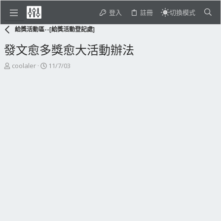
登入
註冊
切換模式
給獎活動區--[給獎活動登記處]
發文愈多獎愈大活動辦法
主
開
coolaler
11/7/03
題
始
發
日
起
期
人