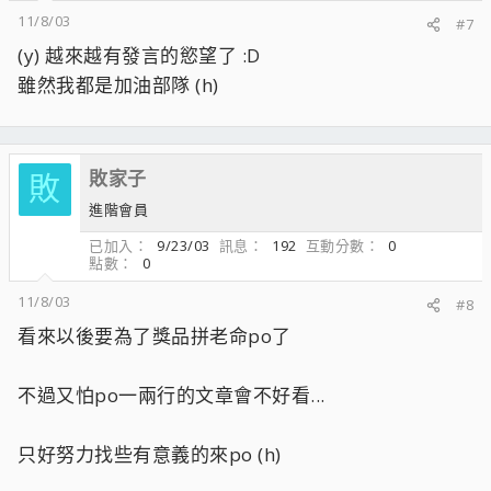
11/8/03
#7
(y) 越來越有發言的慾望了 :D
雖然我都是加油部隊 (h)
敗家子
敗
進階會員
已加入
9/23/03
訊息
192
互動分數
0
點數
0
11/8/03
#8
看來以後要為了獎品拼老命po了
不過又怕po一兩行的文章會不好看...
只好努力找些有意義的來po (h)