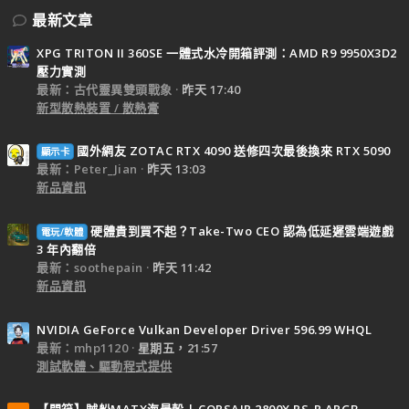
最新文章
XPG TRITON II 360SE 一體式水冷開箱評測：AMD R9 9950X3D2
壓力實測
最新：古代靈異雙頭戰象
昨天 17:40
新型散熱裝置 / 散熱膏
國外網友 ZOTAC RTX 4090 送修四次最後換來 RTX 5090
顯示卡
最新：Peter_Jian
昨天 13:03
新品資訊
硬體貴到買不起？Take-Two CEO 認為低延遲雲端遊戲
電玩/軟體
3 年內翻倍
最新：soothepain
昨天 11:42
新品資訊
NVIDIA GeForce Vulkan Developer Driver 596.99 WHQL
最新：mhp1120
星期五，21:57
測試軟體、驅動程式提供