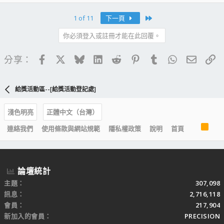
Last
1 of 11
下一頁
你必須登入或註冊才能在此回覆。
Facebook
X
Bluesky
LinkedIn
Reddit
Pinterest
Tumblr
WhatsApp
電子郵
連
分享：
給獎活動區--[給獎活動登記處]
淺色明亮
正體中文（台灣）
R
連絡我們
使用條款與網站規範
隱私權政策
說明
首頁
S
S
論壇統計
主題
307,098
訊息
2,716,118
會員
217,904
新加入的會員
PRECISION