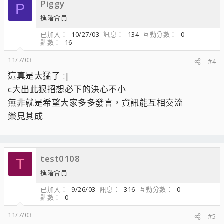
Piggy
P
進階會員
已加入
10/27/03
訊息
134
互動分數
0
點數
16
11/7/03
#4
這真是太猛了 :|
c大出此狠招想必下的決心不小
無非就是希望大家多多發言，資訊能互相交流
樂見其成
test0108
T
進階會員
已加入
9/26/03
訊息
316
互動分數
0
點數
0
11/7/03
#5