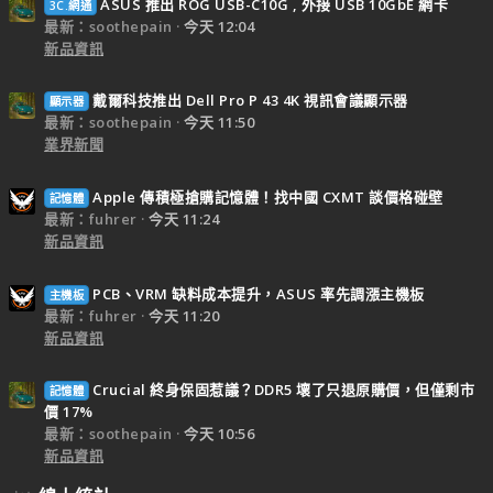
ASUS 推出 ROG USB-C10G , 外接 USB 10GbE 網卡
3C.網通
最新：soothepain
今天 12:04
新品資訊
戴爾科技推出 Dell Pro P 43 4K 視訊會議顯示器
顯示器
最新：soothepain
今天 11:50
業界新聞
Apple 傳積極搶購記憶體！找中國 CXMT 談價格碰壁
記憶體
最新：fuhrer
今天 11:24
新品資訊
PCB、VRM 缺料成本提升，ASUS 率先調漲主機板
主機板
最新：fuhrer
今天 11:20
新品資訊
Crucial 終身保固惹議？DDR5 壞了只退原購價，但僅剩市
記憶體
價 17%
最新：soothepain
今天 10:56
新品資訊