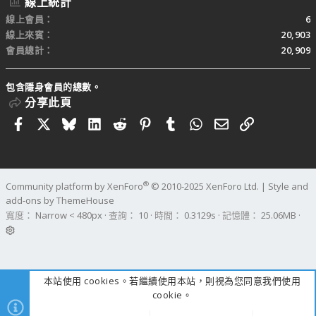
線上統計
線上會員
6
線上來賓
20,903
會員總計
20,909
包含隱身會員的總數。
分享此頁
Facebook
X
Bluesky
LinkedIn
Reddit
Pinterest
Tumblr
WhatsApp
電子郵件
連結
®
Community platform by XenForo
© 2010-2025 XenForo Ltd.
|
Style and
add-ons by ThemeHouse
寬度
查詢
10
時間
0.3129s
記憶體
25.06MB
本站使用 cookies。若繼續使用本站，則視為您同意我們使用
cookie。