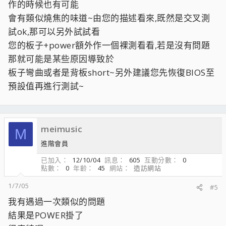
作的時候也有可能
會有類似燒焦的味道~由您的描述看來,既然是交叉測
試ok,那可以另外試試看
您的板子+power額外作一個裸測看看,若是沒有問題
那就可能是某些原因導致於
板子彎曲或者是背板short~另外建議您先恢復BIOS至
預設值再進行測試~
meimusic
M
進階會員
已加入
12/10/04
訊息
605
互動分數
0
點數
0
年齡
45
網站
造訪網站
1/7/05
#5
我有遇過一次類似的問題
結果是POWER掛了