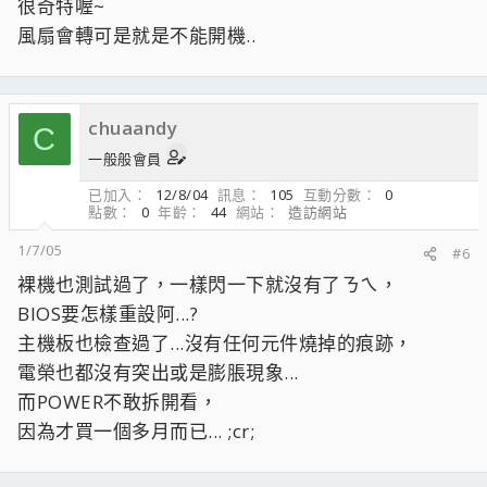
很奇特喔~
風扇會轉可是就是不能開機..
chuaandy
C
一般般會員
已加入
12/8/04
訊息
105
互動分數
0
點數
0
年齡
44
網站
造訪網站
1/7/05
#6
裸機也測試過了，一樣閃一下就沒有了ㄋㄟ，
BIOS要怎樣重設阿...?
主機板也檢查過了...沒有任何元件燒掉的痕跡，
電榮也都沒有突出或是膨脹現象...
而POWER不敢拆開看，
因為才買一個多月而已... ;cr;