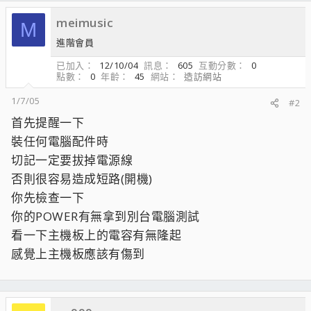
meimusic
M
進階會員
已加入
12/10/04
訊息
605
互動分數
0
點數
0
年齡
45
網站
造訪網站
1/7/05
#2
首先提醒一下
裝任何電腦配件時
切記一定要拔掉電源線
否則很容易造成短路(開機)
你先檢查一下
你的POWER有無拿到別台電腦測試
看一下主機板上的電容有無隆起
感覺上主機板應該有傷到