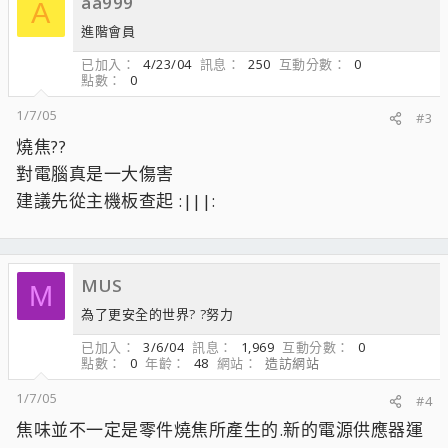
aa999
A
進階會員
已加入
4/23/04
訊息
250
互動分數
0
點數
0
1/7/05
#3
燒焦??
對電腦真是一大傷害
建議先從主機板查起 :|||:
MUS
M
為了更安全的世界? ?努力
已加入
3/6/04
訊息
1,969
互動分數
0
點數
0
年齡
48
網站
造訪網站
1/7/05
#4
焦味並不一定是零件燒焦所產生的.新的電源供應器運