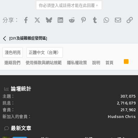
你必須登入或註冊才能在此回覆。
Facebook
X
Bluesky
LinkedIn
Reddit
Pinterest
Tumblr
WhatsApp
電子郵
連
分享：
[DIY及疑難雜症發問區]
淺色明亮
正體中文（台灣）
R
連絡我們
使用條款與網站規範
隱私權政策
說明
首頁
S
S
論壇統計
主題
307,075
訊息
2,716,079
會員
217,902
新加入的會員
Hudson Chris
最新文章