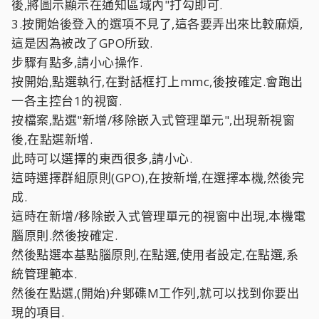
後,將圖示顯示在通知區域內"打勾即可.
3.按開始後登入的選項不見了,這各要弄出來比較麻煩,
這是因為被改了GPO所致.
步驟有點多,請小心操作.
按開始,點選執行,在對話框打上mmc,後按確定.會跑出
一各主控台1的視窗.
按檔案,點選"新增/移除嵌入式管理單元",出現新視窗
後,在點選新增.
此時可以選擇的東西很多,請小心.
這時選擇群組原則(GPO),在按新增,在選擇本機,然後完
成.
這時在新增/移除嵌入式管理單元的視窗中出現,本機電
腦原則.然後按確定.
然後點選本基點腦原則,在點選,使用者設定,在點選,系
統管理範本.
然後在點選,(開始)弁鄋磼M工作列,就可以找到你要出
現的項目.