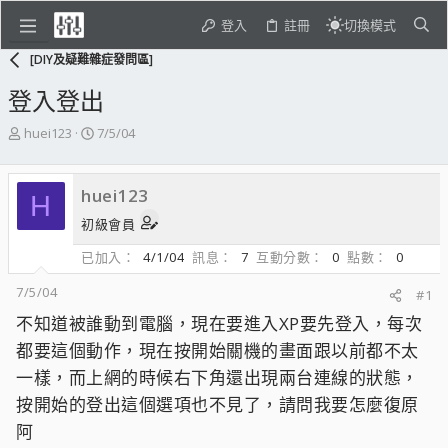
登入
註冊
切換模式
[DIY及疑難雜症發問區]
登入登出
主
開
huei123
7/5/04
題
始
發
日
起
期
huei123
H
人
初級會員
已加入
4/1/04
訊息
7
互動分數
0
點數
0
7/5/04
#1
不知道被誰動到電腦，現在要進入XP要先登入，每次
都要這個動作，現在按開始關機的畫面跟以前都不太
一樣，而上網的時候右下角還出現兩台連線的狀態，
按開始的登出這個選項也不見了，請問我要怎麼復原
阿