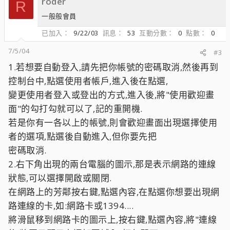
roder
R
一般般會員
已加入
9/22/03
訊息
53
互動分數
0
點數
0
7/5/04
#3
1.若想要自動登入,請先把你帳號的密碼取消,然後再到
控制台中,點選使用者帳戶,進入後在點選,
變更使用者登入或登出的方式,進入後,將"使用歡迎畫
面"的勾打勾就可以了,記的重開機.
若是你有一各以上的帳號,則會歡迎畫面出現選擇使用
者的選項,點選後自動進入,但你要先把
密碼取消.
2.右下角出現的兩台電腦的圖示,那是表示網路的連線
狀態,可以選擇開啟或關閉.
在網路上的芳鄰按右鍵,點選內容,在點選你想要出現網
路連線的卡,如:網路卡或1394....
將滑鼠移到網路卡的圖示上,按右鍵,點選內容,將"連線