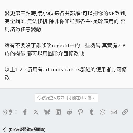
變更第三點時,請小心,這各弁鄐雁?可以把你的XP改到,
完全錯亂,無法修復,除非你知道那各弁?是幹麻用的,否
則請勿任意變動.
還有不要沒事亂修改regedit中的一些機碼,其實有7-8
成的機碼,都可以用圖形介面修改他.
以上1.2.3請用有administrators群組的使用者方可修
改.
你必須登入或註冊才能在此回覆。
Facebook
X
Bluesky
LinkedIn
Reddit
Pinterest
Tumblr
WhatsApp
電子郵
連
分享：
[DIY及疑難雜症發問區]