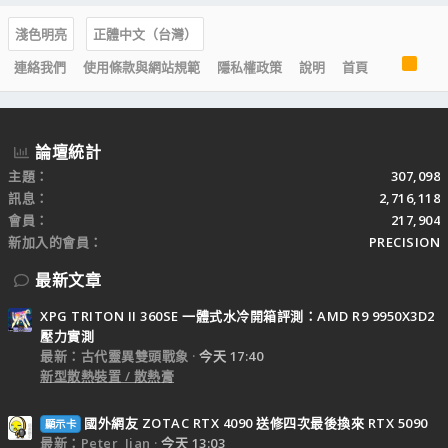
淺色明亮
正體中文（台灣）
R
連絡我們
使用條款與網站規範
隱私權政策
說明
首頁
S
S
論壇統計
主題
307,098
訊息
2,716,118
會員
217,904
新加入的會員
PRECISION
最新文章
XPG TRITON II 360SE 一體式水冷開箱評測：AMD R9 9950X3D2
壓力實測
最新：古代靈異雙頭戰象
今天 17:40
新型散熱裝置 / 散熱膏
國外網友 ZOTAC RTX 4090 送修四次最後換來 RTX 5090
顯示卡
最新：Peter_Jian
今天 13:03