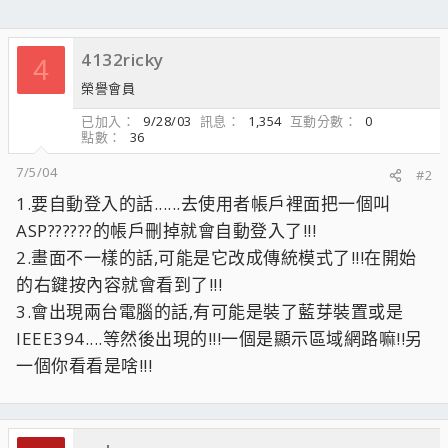
4132ricky
4
榮譽會員
已加入
9/28/03
訊息
1,354
互動分數
0
點數
36
7/5/04
#2
1.要自動登入的話......去使用者帳戶裡面把一個叫
ASP??????的帳戶刪掉就會自動登入了!!!
2.畫面不一樣的話,可能是它改成傳統模式了!!!在開始
的右鍵按內容就會看到了!!!
3.會出現兩台電腦的話,有可能是裝了藍芽裝置或是
IEEE394....等然後出現的!!!一個是顯示區域網路嘛!!另
一個你看看是啥!!!