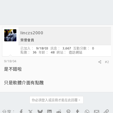
linczs2000
榮譽會員
已加入
9/18/03
訊息
3,667
互動分數
0
點數
36
年齡
48
網站
造訪網站
9/18/04
#2
是不錯啦
只是軟體介面有點醜
你必須登入或註冊才能在此回覆。
Facebook
X
Bluesky
LinkedIn
Reddit
Pinterest
Tumblr
WhatsApp
電子郵
連
分享：