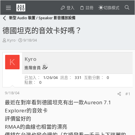
登入
註冊
切換模式
新型 Audio 裝置 / Speaker 影音播放設備
德國坦克的音效卡好嗎？
主
開
Kyro
9/18/04
題
始
發
日
起
期
Kyro
K
人
進階會員
已加入
1/26/04
訊息
331
互動分數
0
點數
0
9/18/04
#1
最近在對岸看到德國坦克有出一款Aureon 7.1
Explorer的音效卡
評價蠻好的
RMAA的曲線也相當的漂亮
價錢在台灣也蠻合理的（在順發看一千元上下瑞麗的