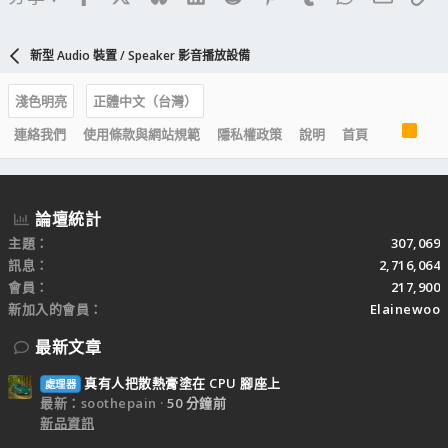
新型 Audio 裝置 / Speaker 影音播放設備
淺色明亮
正體中文（台灣）
R
連絡我們
使用條款與網站規範
隱私權政策
說明
首頁
S
S
論壇統計
主題
307,069
訊息
2,716,064
會員
217,900
新加入的會員
Elainewoo
最新文章
真有人把散熱膏塗在 CPU 腳座上
處理器
最新：soothepain
50 分鐘前
新品資訊