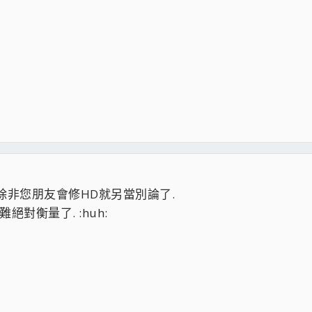
除非您朋友會修HD就另當別論了.
絕對衡量了. :huh: