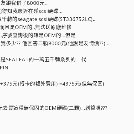
跟我借了8000元...
得知我最近在碰scsi硬碟...
agate scsi硬碟(ST336752LC)..
而且是OEM的..無法送原廠維修
.序號查詢後的確是OEM的...但是
少?? 他回答二顆8000元(他說是友情價??)....
是SEATEAT的一萬五千轉系列的二代
PIN
375元(轉卡的額外費用) =4375元(但無保固)
元去買這種無保固的OEM硬碟(二顆)...划算嗎???