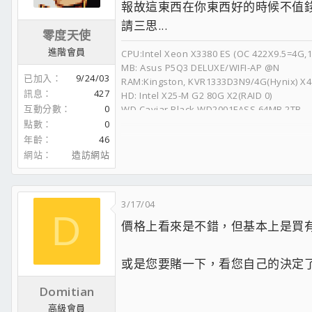
報故這東西在你東西好的時候不值錢,
請三思...
零度天使
進階會員
CPU:Intel Xeon X3380 ES (OC 422X9.5=4G,1
MB: Asus P5Q3 DELUXE/WIFI-AP @N
已加入
9/24/03
RAM:Kingston, KVR1333D3N9/4G(Hynix) X4
訊息
427
HD: Intel X25-M G2 80G X2(RAID 0)
互動分數
0
WD Caviar Black WD2001FASS 64MB 2TB
VGA:MSI R4890-T2D1G + Accelero TWIN T
點數
0
LAN:Intel PRO/1000 PT Dual Port Server A
年齡
46
SOUND:Creative X-Fi XtremeMusic Dell O
網站
造訪網站
DVD-R/W:Pioneer DVR-A12J-BK X2
CASE:Lian-Li PC-G70
POWER: SILVERSTONE STRIDER GOLD 100
3/17/04
D
MONITOR: Dell UltraSharp U2711
價格上看來是不錯，但基本上是買
COOLER:KP-5+MPC655+KP 1203D+Papst 44
或是您要賭一下，看您自己的決定
敗家敗到脫褲爛...;ng;
Domitian
高級會員