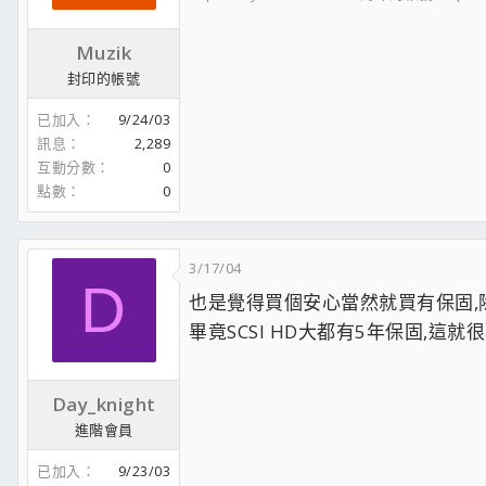
Muzik
封印的帳號
已加入
9/24/03
訊息
2,289
互動分數
0
點數
0
3/17/04
D
也是覺得買個安心當然就買有保固,
畢竟SCSI HD大都有5年保固,這就很難
Day_knight
進階會員
已加入
9/23/03