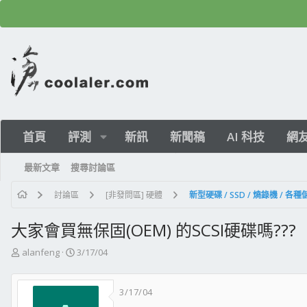
首頁
評測
新訊
新聞稿
AI 科技
網
最新文章
搜尋討論區
討論區
[非發問區] 硬體
新型硬碟 / SSD / 燒錄機 / 各
大家會買無保固(OEM) 的SCSI硬碟嗎???
主
開
alanfeng
3/17/04
題
始
發
日
3/17/04
起
期
人