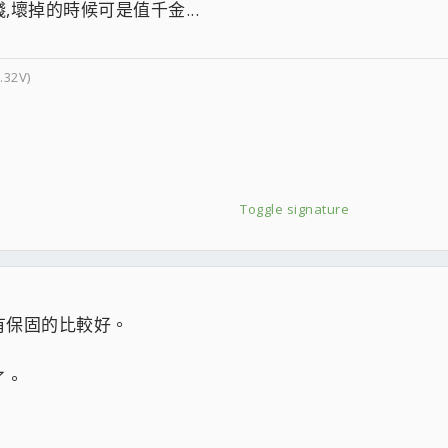
壞掉的時候可是值千金...
.32V)
URBO
dapter
Toggle signature
EM
0W
有保固的比較好。
14F X3
了。