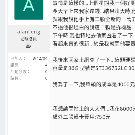
A
事情是這樣的...上個星期我一個好朋友
今天早上來我家還錢...結果聊天時,他
就跟我說他手上有二顆全新的一萬五千轉的se
不過他很坦白的說這二顆是拆機品..
alanfeng
下午時,我也特地去他家查看了一下..
初級會員
看起來真的很新...於是我就問他要賣我多
已加入
3/12/04
我後來回家上網查了一下...這顆硬碟
訊息
4
容量是36G 型號是ST336752LC 80
互動分數
0
點數
0
我算了一下,我單顆的成本是4000元+
我想請問站上的大大們...我花8000
額外二張轉卡費用:750元