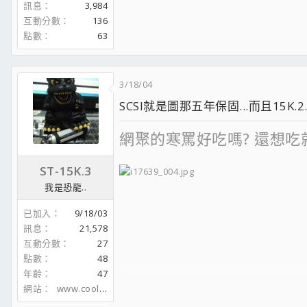
訊息
3,984
互動分數
136
點數
63
3/18/04
SCSI就是圖那五年保固...而且15K.2
網聚的寒罵好吃嗎? 還想吃
ST-15K.3
我是恐龍..
Dear Nike R.I.P.
已加入
9/18/03
訊息
21,578
互動分數
27
點數
48
年齡
47
網站
www.coolaler.com