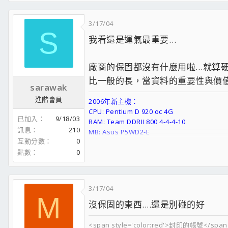
3/17/04
S
我看還是運氣最重要…
廠商的保固都沒有什麼用啦…就算硬
比一般的長，當資料的重要性與價值
sarawak
進階會員
2006年新主機：
CPU: Pentium D 920 oc 4G
已加入
9/18/03
RAM: Team DDRII 800 4-4-4-10
訊息
210
MB: Asus P5WD2-E
互動分數
0
VGA: 7800GT 460/1.1G
HD: Hitachi 80Gx2 SATAII RAID 0
點數
0
3/17/04
M
沒保固的東西....還是別碰的好
<span style='color:red'>封印的帳號</span