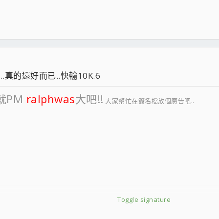
...真的還好而已..快輸10K.6
就PM
ralphwas
大吧!!
大家幫忙在簽名檔放個廣告吧..
Toggle signature