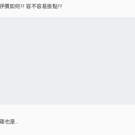
碟評價如何?? 容不容易掛點??
碟也是..