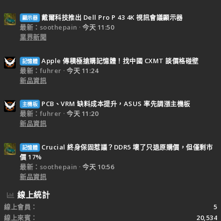
戴爾科技推出 Dell Pro P 43 4K 視訊會議顯示器
顯示器
最新：soothepain
今天 11:50
業界新聞
Apple 傳積極搶購記憶體！找中國 CXMT 談價格碰壁
記憶體
最新：fuhrer
今天 11:24
新品資訊
PCB、VRM 缺料成本提升，ASUS 率先調漲主機板
主機板
最新：fuhrer
今天 11:20
新品資訊
Crucial 終身保固惹議？DDR5 壞了只退原購價，但僅剩市
記憶體
價 17%
最新：soothepain
今天 10:56
新品資訊
線上統計
線上會員
5
線上來賓
20,534