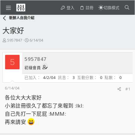
登入
註冊
切換模式
新鮮人自我介紹
大家好
主
開
5957847
6/14/04
題
始
發
日
起
期
5957847
5
人
初級會員
已加入
4/2/04
訊息
3
互動分數
0
點數
0
6/14/04
#1
各位大大大家好
小弟註冊很久了都忘了來報到 :lkl:
自己先打一下屁屁 :MMM:
再來請安