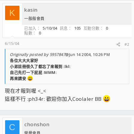
kasin
K
一般般會員
已加入
5/10/04
訊息
105
互動分數
0
點數
0
6/15/04
#2
Originally posted by 5957847
@Jun 14 2004, 10:26 PM
各位大大大家好
小弟註冊很久了都忘了來報到 :lkl:
自己先打一下屁屁 :MMM:
再來請安
現在才報到喔 <_<
這樣不行 :ph34r: 歡迎你加入Coolaler BB
chonshon
C
榮譽會員