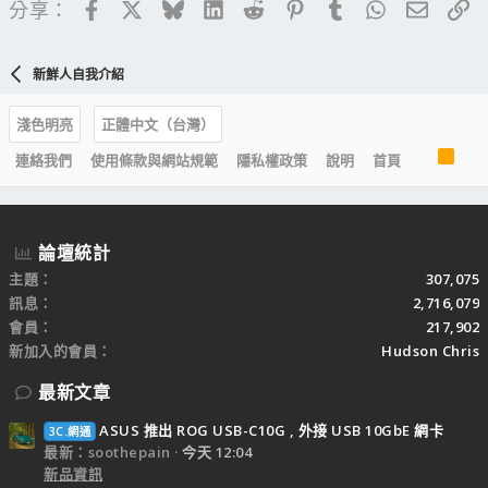
Facebook
X
Bluesky
LinkedIn
Reddit
Pinterest
Tumblr
WhatsApp
電子郵
連
分享：
新鮮人自我介紹
淺色明亮
正體中文（台灣）
R
連絡我們
使用條款與網站規範
隱私權政策
說明
首頁
S
S
論壇統計
主題
307,075
訊息
2,716,079
會員
217,902
新加入的會員
Hudson Chris
最新文章
ASUS 推出 ROG USB-C10G , 外接 USB 10GbE 網卡
3C.網通
最新：soothepain
今天 12:04
新品資訊