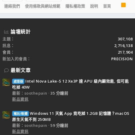
R
連絡我們
使用條款與網站規範
隱私權政策
說明
首頁
S
S
論壇統計
主題
307,108
訊息
2,716,138
會員
217,904
新加入的會員
PRECISION
最新文章
Intel Nova Lake-S 12 Xe3P 達 APU 級內顯效能, 但可能
處理器
吃掉 40W
最新：soothepain
35 分鐘前
新品資訊
Windows 11 天氣 App 竟吃掉 1.2GB 記憶體？macOS
電玩/軟體
原生天氣不到 250MB
最新：soothepain
59 分鐘前
新品資訊