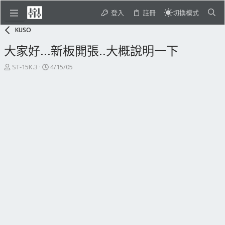
登入
註冊
切換模式
KUSO
大家好...新板開張..大概說明一下
主
開
ST-15K.3
4/15/05
題
始
發
日
起
期
人