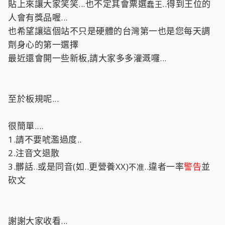
貼上來讓大家笑笑...也不定其會票選
..得到王位的
蠢王
人會有獎品喔...
也希望讓這個站不只是硬體的台灣第一也是您每天調
劑身心的第一選擇
最近還會開一些新板,請大家多多灌溉囉...
至於板規呢...
很簡單....
1.請不要唬濫過度..
2.注音文退散
3.髒話..或是同音(如..更營養XX)
..違者一率
警告
並
不准
砍文
謝謝大家收看...