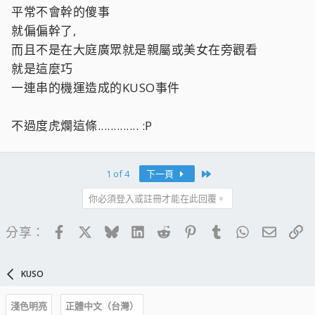
平常不會幹的傻事
就偏偏幹了,
而且不是在大庭廣眾就是親屬或美女在旁觀看
就是這麼巧
一連串的機運造成的KUSO事件
不過度虎爛這條............. :P
Last
1 of 4
下一頁
你必須登入或註冊才能在此回覆。
Facebook
X
Bluesky
LinkedIn
Reddit
Pinterest
Tumblr
WhatsApp
電子郵
連
分享：
KUSO
淺色明亮
正體中文（台灣）