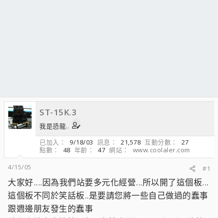
ST-15K.3
我是恐龍..
已加入
9/18/03
訊息
21,578
互動分數
27
點數
48
年齡
47
網站
www.coolaler.com
4/15/05
#1
大家好....因為我們站要多元化經營...所以開了這個板...
這個板不同於笑話板..是要請您將一些自己做過的蠢事
跟週邊朋友發生的蠢事