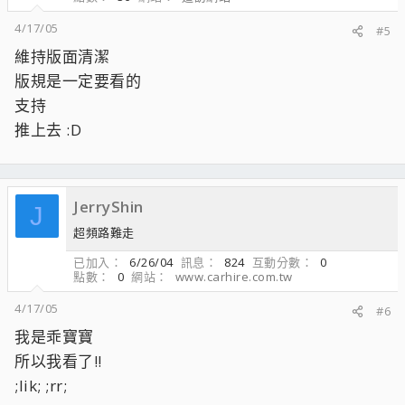
4/17/05
#5
維持版面清潔
版規是一定要看的
支持
推上去 :D
JerryShin
J
超頻路難走
已加入
6/26/04
訊息
824
互動分數
0
點數
0
網站
www.carhire.com.tw
4/17/05
#6
我是乖寶寶
所以我看了!!
;lik; ;rr;