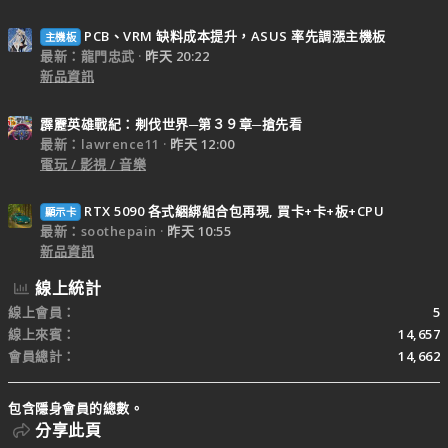
PCB、VRM 缺料成本提升，ASUS 率先調漲主機板
主機板
最新：龍門忠武
昨天 20:22
新品資訊
霹靂英雄戰紀：刜伐世界─第３９章─搶先看
最新：lawrence11
昨天 12:00
電玩 / 影視 / 音樂
RTX 5090 各式綑綁組合包再現, 買卡+卡+板+CPU
顯示卡
最新：soothepain
昨天 10:55
新品資訊
線上統計
線上會員
5
線上來賓
14,657
會員總計
14,662
包含隱身會員的總數。
分享此頁