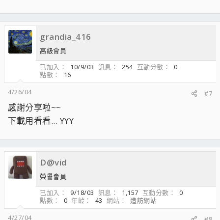
grandia_416
高級會員
已加入
10/9/03
訊息
254
互動分數
0
點數
16
4/26/04
#7
感謝分享啦~~
下載用看看... YYY
D@vid
榮譽會員
已加入
9/18/03
訊息
1,157
互動分數
0
點數
0
年齡
43
網站
造訪網站
4/27/04
#8