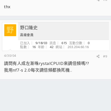
thx
野口隆史
野
高級會員
已加入
9/18/03
訊息
615
互動分數
0
點數
16
年齡
42
網站
203.204.60.16
4/30/04
#9
請問有人成左漸咮rystalCPUID來調倍頻嗎??
我用nf7-s 2.0每次調倍頻都換死機..