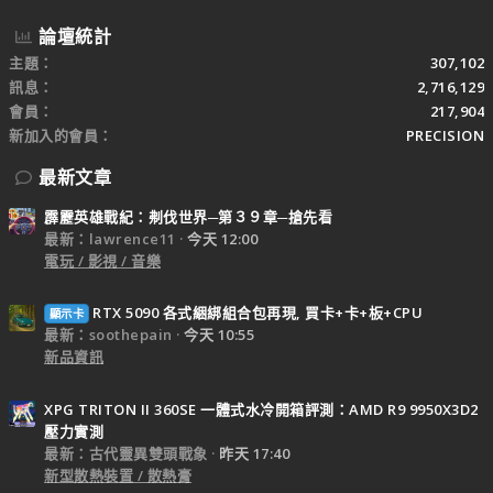
論壇統計
主題
307,102
訊息
2,716,129
會員
217,904
新加入的會員
PRECISION
最新文章
霹靂英雄戰紀：刜伐世界─第３９章─搶先看
最新：lawrence11
今天 12:00
電玩 / 影視 / 音樂
RTX 5090 各式綑綁組合包再現, 買卡+卡+板+CPU
顯示卡
最新：soothepain
今天 10:55
新品資訊
XPG TRITON II 360SE 一體式水冷開箱評測：AMD R9 9950X3D2
壓力實測
最新：古代靈異雙頭戰象
昨天 17:40
新型散熱裝置 / 散熱膏