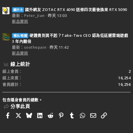
國外網友 ZOTAC RTX 4090 送修四次最後換來 RTX 5090
顯示卡
最新：Peter_Jian
昨天 13:03
新品資訊
硬體貴到買不起？Take-Two CEO 認為低延遲雲端遊戲
電玩/軟體
3 年內翻倍
最新：soothepain
昨天 11:42
新品資訊
線上統計
線上會員
2
線上來賓
16,254
會員總計
16,256
包含隱身會員的總數。
分享此頁
Facebook
X
Bluesky
LinkedIn
Reddit
Pinterest
Tumblr
WhatsApp
電子郵件
連結