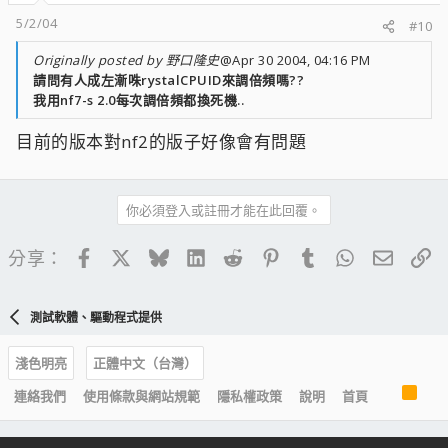
5/2/04
#10
Originally posted by 野口隆史
@Apr 30 2004, 04:16 PM
請問有人成左漸咮rystalCPUID來調倍頻嗎??
我用nf7-s 2.0每次調倍頻都換死機..
目前的版本對nf2的版子好像會有問題
你必須登入或註冊才能在此回覆。
Facebook
X
Bluesky
LinkedIn
Reddit
Pinterest
Tumblr
WhatsApp
電子郵
連
分享：
測試軟體、驅動程式提供
淺色明亮
正體中文（台灣）
R
連絡我們
使用條款與網站規範
隱私權政策
說明
首頁
S
S