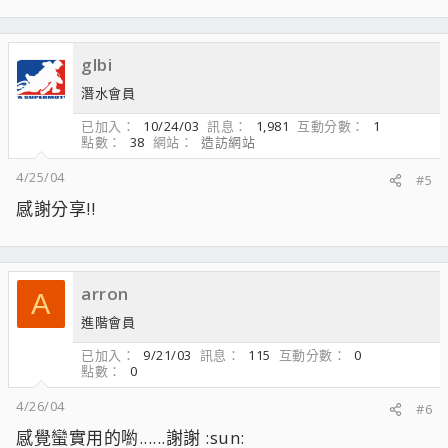
glbi
潛水會員
已加入
10/24/03
訊息
1,981
互動分數
1
點數
38
網站
造訪網站
4/25/04
#5
感謝分享!!
arron
A
進階會員
已加入
9/21/03
訊息
115
互動分數
0
點數
0
4/26/04
#6
感覺蠻實用的喲......謝謝 :sun: