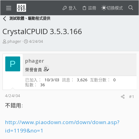
登入
註冊
切換模式
測試軟體、驅動程式提供
CrystalCPUID 3.5.3.166
主
開
phager
4/24/04
題
始
發
日
起
期
phager
P
人
榮譽會員
已加入
10/3/03
訊息
3,626
互動分數
0
點數
36
4/24/04
#1
不錯用:
http://www.piaodown.com/down/down.asp?
id=1199&no=1