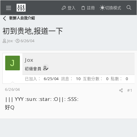
登入
註冊
切換模式
新鮮人自我介紹
初到贵地,报道一下
主
開
Jox
6/26/04
題
始
發
日
起
期
Jox
J
人
初級會員
已加入
6/25/04
訊息
10
互動分數
0
點數
0
6/26/04
#1
||| YYY :sun: :star: :O||: :SSS:
好Q