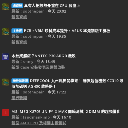
真有人把散熱膏塗在 CPU 腳座上
處理器
最新：soothepain
今天 20:02
新品資訊
PCB、VRM 缺料成本提升，ASUS 率先調漲主機板
主機板
最新：soothepain
今天 19:35
新品資訊
木紋成癮症？ANTEC P30 ARGB 機殼
最新：ohmy
今天 18:49
新型 Case 安裝發表及硬體改裝
DEEPCOOL 九州風神開學祭！ 購買超值機殼 CC310 限
機殼與電源
時加碼送 AG400 散熱器！
最新：soothepain
今天 17:22
業界新聞
MSI MEG X870E UNIFY-X MAX 開箱測試, 2 DIMM 的超頻優化
L
最新：laudmankimo
今天 16:10
新型 AMD CPU 及相關主板測試