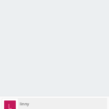
linny
L