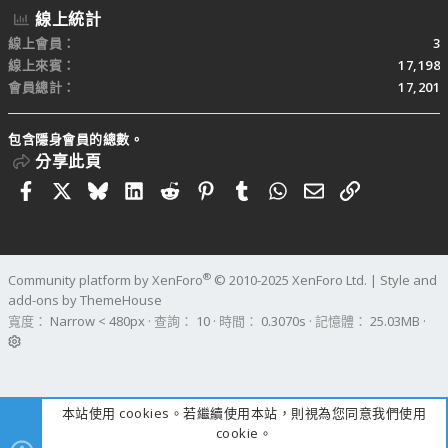
線上統計
線上會員
3
線上來賓
17,198
會員總計
17,201
包含隱身會員的總數。
分享此頁
Facebook
X
Bluesky
LinkedIn
Reddit
Pinterest
Tumblr
WhatsApp
電子郵件
連結
®
Community platform by XenForo
© 2010-2025 XenForo Ltd.
|
Style and
add-ons by ThemeHouse
寬度
查詢
10
時間
0.3070s
記憶體
25.03MB
本站使用 cookies。若繼續使用本站，則視為您同意我們使用
cookie。