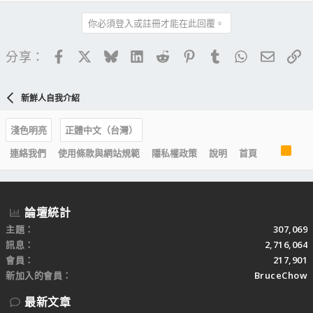
你必須登入或註冊才能在此回覆。
Facebook
X
Bluesky
LinkedIn
Reddit
Pinterest
Tumblr
WhatsApp
電子郵
連
分享：
新鮮人自我介紹
淺色明亮
正體中文（台灣）
R
連絡我們
使用條款與網站規範
隱私權政策
說明
首頁
S
S
論壇統計
主題
307,069
訊息
2,716,064
會員
217,901
新加入的會員
BruceChow
最新文章