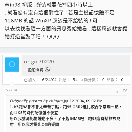
Win98 初版 , 光裝就要花掉四小時以上
, 就看您有沒有這個耐性了 ! 若是主機記憶體不足
128MB 的話 WinXP 應該是不給裝的 ! 可
以去找找看這一方面的訊息秀給她看 , 這樣應該就會讓
她打退堂鼓了吧 ? :QQQ:
origin70220
O
一般般會員
已加入
6/24/04
訊息
54
互動分數
0
點數
0
7/2/04
#6
Originally posted by chinjim
@Jul 2 2004, 09:02 PM
1. K5跑98會不會太辛苦了點，跑95 OSR2還比較合乎常理一點，
而且K5的時代記憶體不便宜
所以我猜測記憶體也不多，了不起64MB吧！跑98這有點抓衿見
肘，所以我才提出OS的疑問