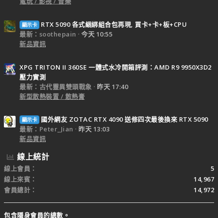
電玩 / 影視 / 音樂
RTX 5090 各式綑綁組合包再現, 買卡+卡+板+CPU
顯示卡
最新：soothepain
今天 10:55
新品資訊
XPG TRITON II 360SE 一體式水冷開箱評測：AMD R9 9950X3D2
壓力實測
最新：古代靈異雙頭戰象
昨天 17:40
新型散熱裝置 / 散熱膏
國外網友 ZOTAC RTX 4090 送修四次最後換來 RTX 5090
顯示卡
最新：Peter_Jian
昨天 13:03
新品資訊
線上統計
線上會員
5
線上來賓
14,967
會員總計
14,972
包含隱身會員的總數。