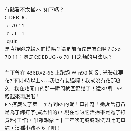
Debug
有點看不太懂><"如下嗎？
C:DEBUG
-o 70 11
-o 71 11
-o 70 11
-quit
-o 71 11
-quit
大概就是這樣 !
在下曾用這一招解開十多台被加密的主機 , 成必v是 100% , 但是
是直接跳成輸入的模嗎？還是前面還是有C:呢？C:-o
K5 主機倒是沒用
70 11；還是C:DEBUG -o 70 11之類的用法呢？
過 ! 也不知道行不行 , 勸您要解之前要有壯士斷腕的決心....
:angry:
在下曾在 486DX2-66 上跑過 Win98 初版 , 光裝就要
還有 , 不管是哪種形式的 USB 2.0 介面卡 , 只要是 PCI 的 , 用在
花掉四小時以上<---我也有裝過啊！我就沒有花那麼
有 PCI Slot 上一定都能跑
久…我在她開口的那一瞬間就回絕她了！還XP咧…98
USB 2.0 ! 就算是 Riad 卡也一樣 , 因為開機是由 Raid 卡開機 (
記得 BIOS 中要將 IDE 給
跑起來再說啦！
Disable -- 有接 CD-ROM 的 Enable 無妨 ) !
P.S這麼久了第一次看到K5的呢！真神奇！她說當初買
WinXP 是可以裝.... 在下曾在 486DX2-66 上跑過 Win98 初版 ,
是為了練打字(資處科的)，現在想讓它活過來是為了打
光裝就要花掉四小時以上
, 就看您有沒有這個耐性了 ! 若是主機記憶體不足 128MB 的話
資料(工作)，很難想像七十三年次的妹妹想法如此的單
WinXP 應該是不給裝的 ! 可
純，這種小孩不多了吧！
以去找找看這一方面的訊息秀給她看 , 這樣應該就會讓她打退堂