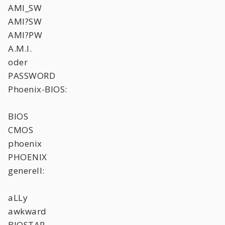
AMI_SW
AMI?SW
AMI?PW
A.M.I.
oder
PASSWORD
Phoenix-BIOS:
BIOS
CMOS
phoenix
PHOENIX
generell:
aLLy
awkward
BIOSTAR