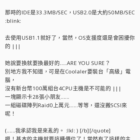
<---好遠喔！ 我應該是會放棄的…
那時的IDE是33.3MB/SEC，USB2.0是大約50MB/SEC
以上的問題就請資深一點的大大指導一下囉！資深<---K5的年
代，應算是資深了吧！
:blink:
去使用USB1.1就好了，當然，OS支援度還是會困擾你
的 |||
她說要換就要換最好的.....ARE YOU SURE？
別地方我不知道，可是在Coolaler要裝台「高級」電
腦，
沒有新台幣100萬組台4CPU主機是不可能的 |||
一塊顯示卡28張小朋友......
一組磁碟陣列Raid0上萬元......等等，還沒搬SCSI來
呢！
(......我承認我是來亂的。 :lkl: ) [/b][/quote]
嗯！基本的主機就要這種價位了！當然有了這樣的主