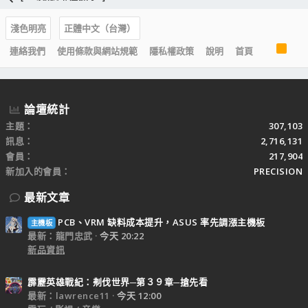
淺色明亮
正體中文（台灣）
R
連絡我們
使用條款與網站規範
隱私權政策
說明
首頁
S
S
論壇統計
主題
307,103
訊息
2,716,131
會員
217,904
新加入的會員
PRECISION
最新文章
PCB、VRM 缺料成本提升，ASUS 率先調漲主機板
主機板
最新：龍門忠武
今天 20:22
新品資訊
霹靂英雄戰紀：刜伐世界─第３９章─搶先看
最新：lawrence11
今天 12:00