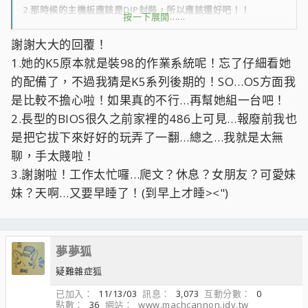
2.那時候的主機板應該是DIP封裝，所以應該還好吧！！
按一下展開……
謝謝大大的回覆！
3.討論區的搜尋就是方便爬文用的，所以還是建議你多多利用吧
1.她的K5原本就是裝98的作業系統呢！忘了仔細看她
的配備了，不過我猜是K5系列後期的！SO…OS方面我
是比較不擔心啦！如果真的不行…再幫她組一台吧！
2.長型的BIOS很久之前家裡的486上可見…報廢前我也
是把它拔下來好好的玩弄了一翻…總之…我就是太無
聊，手太賤啦！
3.謝謝啦！工作太忙囉…爬文？休息？女朋友？可愛妹
妹？天啊…又要早睡了！(到早上才睡><")
夢夢狐
疑難雜症狐
已加入
11/13/03
訊息
3,073
互動分數
0
點數
36
網站
www.machcannon.idv.tw