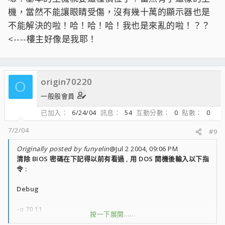
機，當然不能讓眼睛受傷，沒有幾十萬的顯示器也是
不能解決的啦！哈！哈！哈！我也是來亂的啦！？？
<----樓主好像是我耶！
origin70220
O
一般般會員
已加入
6/24/04
訊息
54
互動分數
0
點數
0
7/2/04
#9
Originally posted by funyelin
@Jul 2 2004, 09:06 PM
清除 BIOS 密碼在下記得以前有看過 , 用 DOS 開機後輸入以下指
令 :
Debug
-o 70 11
按一下展開……
-o 71 11