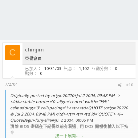
chinjim
C
榮譽會員
已加入
10/31/03
訊息
1,102
互動分數
0
點數
0
7/2/04
#10
Originally posted by origin70220+Jul 2 2004, 09:48 PM-->
</div><table border='0' align='center' width='95%'
cellpadding='3' cellspacing='1'><tr><td>
QUOTE
(origin70220
@ Jul 2 2004, 09:48 PM)</td></tr><tr><td id='QUOTE'> <!--
QuoteBegin-funyelin
@Jul 2 2004, 09:06 PM
清除 BIOS 密碼在下記得以前有看過 , 用 DOS 開機後輸入以下指
令 :
按一下展開……