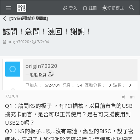
登入
註冊
切換模式
[DIY及疑難雜症發問區]
誠問！急問！速回！謝謝！
主
開
origin70220
7/2/04
題
始
發
日
起
期
origin70220
人
O
一般般會員
已加入
6/24/04
訊息
54
互動分數
0
點數
0
7/2/04
#1
Q1：請問K5的板子 ，有PCI插槽，以目前市售的USB
擴充卡而言，是否可以正常使用？是右可支援使用到
USB2.0呢？
Q2：K5的板子…唉…沒有電池，舊型的BISO，設了密
嗎後，忘記了！如何消除密碼記憶？(這個死小孩把密