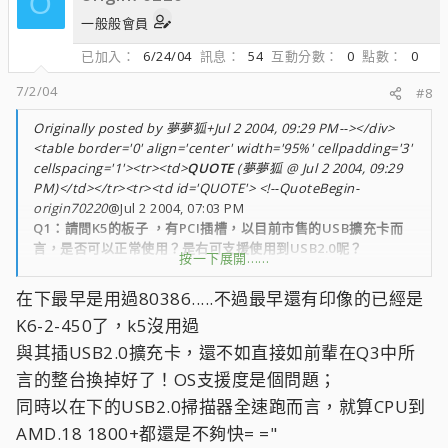
O
一般般會員
已加入
6/24/04
訊息
54
互動分數
0
點數
0
7/2/04
#8
Originally posted by 夢夢狐+Jul 2 2004, 09:29 PM--></div>
<table border='0' align='center' width='95%' cellpadding='3'
cellspacing='1'><tr><td>
QUOTE
(夢夢狐 @ Jul 2 2004, 09:29
PM)</td></tr><tr><td id='QUOTE'> <!--QuoteBegin-
origin70220
@Jul 2 2004, 07:03 PM
Q1：請問K5的板子 ，有PCI插槽，以目前市售的USB擴充卡而
言，是否可以正常使用？是右可支援使用到USB2.0呢？
按一下展開……
Q2：K5的板子…唉…沒有電池，舊型的BISO，設了密嗎後，忘
記了！如何消除密碼記憶？(這個死小孩把密碼忘了！這無所
在下最早是用過80386.....不過最早還有印像的已經是
謂，重點是她跟本就不知道說明書在那裡… )
K6-2-450了，k5沒用過
而我也找不到有CLS的JUMP啦！眼花…
Q3：這個死小孩還跟我說：幫我灌XP喔！(用很認真的表情…)
與其插USB2.0擴充卡，還不如直接如前輩在Q3中所
靠…是XP耶！我回她就算能灌完，也開不起來喔！就算能開…也
言的整台換掉好了！OS支援度是個問題；
是等個幾小時吧！有經驗的大大教一下吧！
同時以在下的USB2.0掃描器全速跑而言，就算CPU到
我是有建議她換電腦啦！但是她說要換就要換最好的… 兩萬塊能
最好嗎？無言… 而且她也只是拿來練打字而已…
AMD.18 1800+都還是不夠快= ="
其實要不是看在她長的還蠻可愛的 ，加上又是同事的朋友的同事