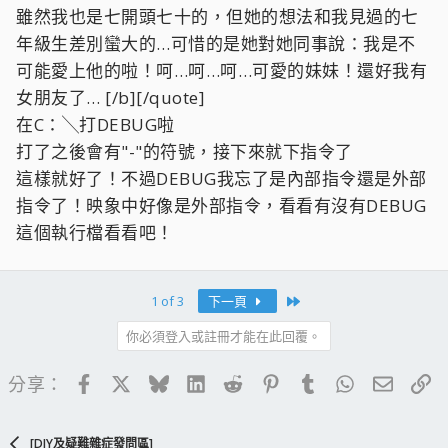
鼓了吧 ? :QQQ:
雖然我也是七開頭七十的，但她的想法和我見過的七
年級生差別蠻大的…可惜的是她對她同事說：我是不
可能愛上他的啦！呵…呵…呵…可愛的妹妹！還好我有
女朋友了… [/b][/quote]
在C：╲打DEBUG啦
打了之後會有"-"的符號，接下來就下指令了
這樣就好了！不過DEBUG我忘了是內部指令還是外部
指令了！映象中好像是外部指令，看看有沒有DEBUG
這個執行檔看看吧！
Last
1 of 3
下一頁
你必須登入或註冊才能在此回覆。
Facebook
X
Bluesky
LinkedIn
Reddit
Pinterest
Tumblr
WhatsApp
電子郵
連
分享：
[DIY及疑難雜症發問區]