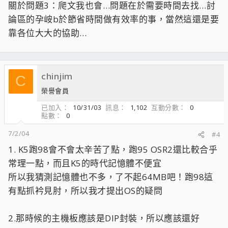
關於問題3：爬文我也會…問題在於需要時間去找…討
論區的孕峖b於節省時間做有效率的事，當然這還是要
靠各位大大的協助…
chinjim
C
榮譽會員
已加入
10/31/03
訊息
1,102
互動分數
0
點數
0
7/2/04
#4
1. K5跑98會不會太辛苦了點，跑95 OSR2還比較合乎
常理一點，而且K5的時代記憶體不便宜
所以我猜測記憶體也不多，了不起64MB吧！跑98這
有點抓衿見肘，所以我才提出OS的疑問
2.那時候的主機板應該是DIP封裝，所以應該還好