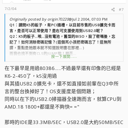
7/2/04
#7
Originally posted by origin70220
@Jul 2 2004, 07:03 PM
Q1：請問K5的板子 ，有PCI插槽，以目前市售的USB擴充卡而
言，是否可以正常使用？是右可支援使用到USB2.0呢？
Q2：K5的板子…唉…沒有電池，舊型的BISO，設了密嗎後，忘
記了！如何消除密碼記憶？(這個死小孩把密碼忘了！這無所
謂，重點是她跟本就不知道說明書在那裡… )
而我也找不到有CLS的JUMP啦！眼花…
按一下展開……
Q3：這個死小孩還跟我說：幫我灌XP喔！(用很認真的表情…)
靠…是XP耶！我回她就算能灌完，也開不起來喔！就算能開…也
在下最早是用過80386.....不過最早還有印像的已經是
是等個幾小時吧！有經驗的大大教一下吧！
K6-2-450了，k5沒用過
我是有建議她換電腦啦！但是她說要換就要換最好的… 兩萬塊能
最好嗎？無言… 而且她也只是拿來練打字而已…
與其插USB2.0擴充卡，還不如直接如前輩在Q3中所
其實要不是看在她長的還蠻可愛的 ，加上又是同事的朋友的同事
言的整台換掉好了！OS支援度是個問題；
<---好遠喔！ 我應該是會放棄的…
同時以在下的USB2.0掃描器全速跑而言，就算CPU到
以上的問題就請資深一點的大大指導一下囉！資深<---K5的年
代，應算是資深了吧！
AMD.18 1800+都還是不夠快= ="
那時的IDE是33.3MB/SEC，USB2.0是大約50MB/SEC