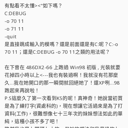
-quit
有點看不太懂><"如下嗎？
C:DEBUG
大概就是這樣 !
在下曾用這一招解開十多台被加密的主機 , 成必v是 100% , 但是
-o 70 11
K5 主機倒是沒用
-o 71 11
過 ! 也不知道行不行 , 勸您要解之前要有壯士斷腕的決心....
-quit
:angry:
是直接跳成輸入的模嗎？還是前面還是有C:呢？C:-o
還有 , 不管是哪種形式的 USB 2.0 介面卡 , 只要是 PCI 的 , 用在
70 11；還是C:DEBUG -o 70 11之類的用法呢？
有 PCI Slot 上一定都能跑
USB 2.0 ! 就算是 Riad 卡也一樣 , 因為開機是由 Raid 卡開機 (
記得 BIOS 中要將 IDE 給
在下曾在 486DX2-66 上跑過 Win98 初版 , 光裝就要
Disable -- 有接 CD-ROM 的 Enable 無妨 ) !
花掉四小時以上<---我也有裝過啊！我就沒有花那麼
WinXP 是可以裝.... 在下曾在 486DX2-66 上跑過 Win98 初版 ,
久…我在她開口的那一瞬間就回絕她了！還XP咧…98
光裝就要花掉四小時以上
, 就看您有沒有這個耐性了 ! 若是主機記憶體不足 128MB 的話
跑起來再說啦！
WinXP 應該是不給裝的 ! 可
P.S這麼久了第一次看到K5的呢！真神奇！她說當初買
以去找找看這一方面的訊息秀給她看 , 這樣應該就會讓她打退堂
是為了練打字(資處科的)，現在想讓它活過來是為了打
鼓了吧 ? :QQQ:
資料(工作)，很難想像七十三年次的妹妹想法如此的單
純，這種小孩不多了吧！