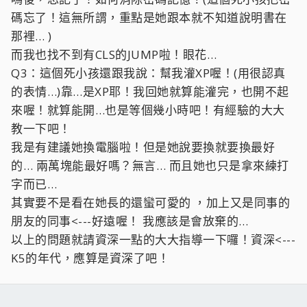
碼忘了！這無所謂，重點是她跟本就不知道說明書在
那裡… )
而我也找不到有CLS的JUMP啦！眼花…
Q3：這個死小孩還跟我說：幫我灌XP喔！(用很認真
的表情…)靠…是XP耶！我回她就算能灌完，也開不起
來喔！就算能開…也是等個幾小時吧！有經驗的大大
教一下吧！
我是有建議她換電腦啦！但是她說要換就要換最好
的… 兩萬塊能最好嗎？無言… 而且她也只是拿來練打
字而已…
其實要不是看在她長的還蠻可愛的 ，加上又是同事的
朋友的同事<---好遠喔！ 我應該是會放棄的…
以上的問題就請資深一點的大大指導一下囉！資深<---
K5的年代，應算是資深了吧！