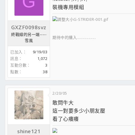
G
裝機專用模組
GXZF0098svz
終戰線的另一端-----
期待中的購入..................
雪風
已加入
9/19/03
訊息
1,072
互動分數
3
點數
38
2/20/05
敢問牛大
這一對要多少小朋友壓
看了心癢癢
shine121