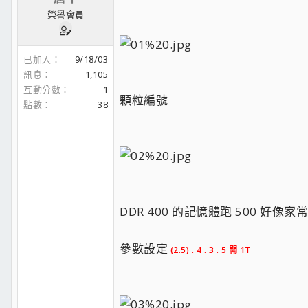
榮譽會員
已加入
9/18/03
訊息
1,105
互動分數
1
顆粒編號
點數
38
DDR 400 的記憶體跑 500 好像家
參數設定
(2.5) . 4 . 3 . 5 開 1T