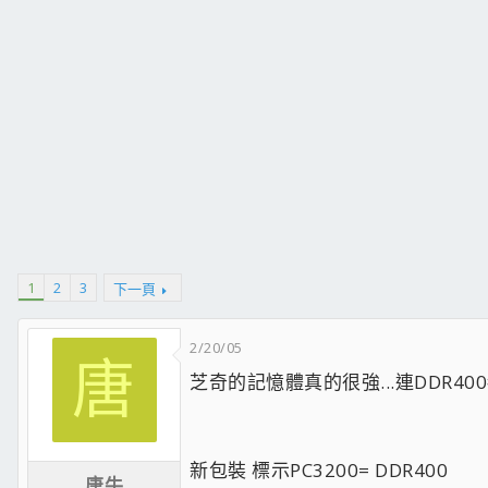
1
2
3
下一頁
2/20/05
唐
芝奇的記憶體真的很強...連DDR40
新包裝 標示PC3200= DDR400
唐牛