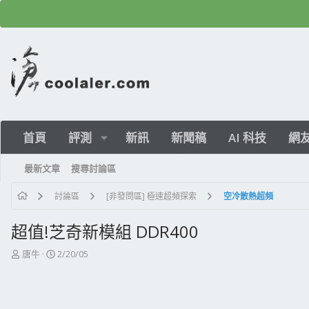
首頁
評測
新訊
新聞稿
AI 科技
網
最新文章
搜尋討論區
討論區
[非發問區] 極速超頻探索
空冷散熱超頻
超值!芝奇新模組 DDR400
主
開
唐牛
2/20/05
題
始
發
日
起
期
人