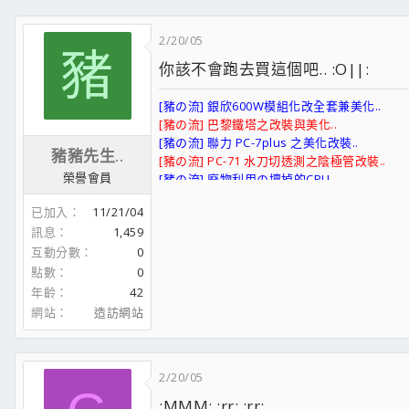
2/20/05
豬
你該不會跑去買這個吧.. :O||:
[豬の流] 銀欣600W模組化改全套兼美化..
[豬の流] 巴黎鐵塔之改裝與美化..
[豬の流] 聯力 PC-7plus 之美化改裝..
豬豬先生..
[豬の流] PC-71 水刀切透測之陰極管改裝..
榮譽會員
[豬の流] 廢物利用の壞掉的CPU..
目前出售物品如下..
已加入
11/21/04
威剛 DDR400 1G 三星顆粒
訊息
1,459
可瑞加 13合一讀卡與USB HUB COMBO
互動分數
0
聯力 PC-71B
點數
0
年齡
42
網站
造訪網站
2/20/05
:MMM: ;rr; ;rr;