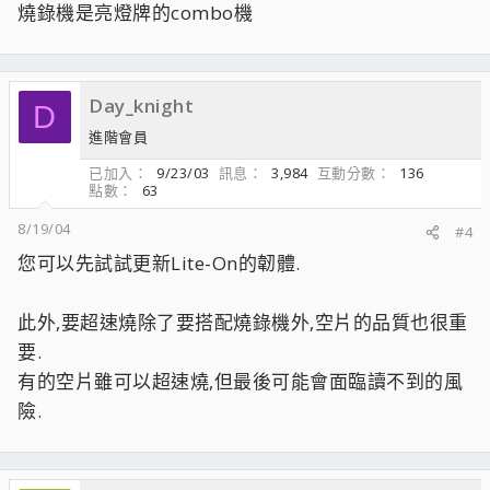
燒錄機是亮燈牌的combo機
Day_knight
D
進階會員
已加入
9/23/03
訊息
3,984
互動分數
136
點數
63
8/19/04
#4
您可以先試試更新Lite-On的韌體.
此外,要超速燒除了要搭配燒錄機外,空片的品質也很重
要.
有的空片雖可以超速燒,但最後可能會面臨讀不到的風
險.