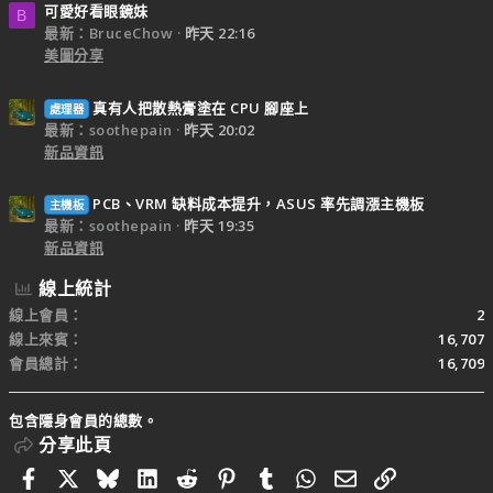
可愛好看眼鏡妹
B
最新：BruceChow
昨天 22:16
美圖分享
真有人把散熱膏塗在 CPU 腳座上
處理器
最新：soothepain
昨天 20:02
新品資訊
PCB、VRM 缺料成本提升，ASUS 率先調漲主機板
主機板
最新：soothepain
昨天 19:35
新品資訊
線上統計
線上會員
2
線上來賓
16,707
會員總計
16,709
包含隱身會員的總數。
分享此頁
Facebook
X
Bluesky
LinkedIn
Reddit
Pinterest
Tumblr
WhatsApp
電子郵件
連結