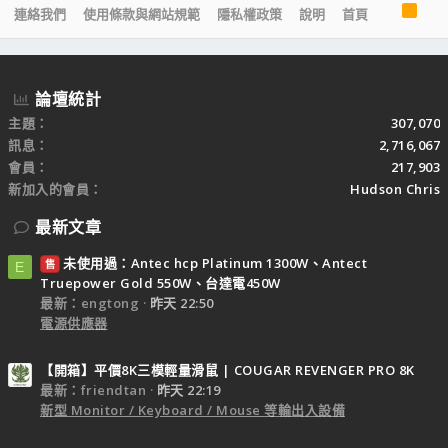
R
連絡我們
使用條款與網站規範
隱私權政策
說明
首頁
S
S
論壇統計
主題
307,070
訊息
2,716,067
會員
217,903
新加入的會員
Hudson Chris
最新文章
未使用過：Antec hcp Platinum 1300W、Antect
售
E
Truepower Gold 550W、台達電450W
最新：engtong
昨天 22:50
電源供應器
【開箱】平價8K三模輕量滑鼠 | COUGAR REVENGER PRO 8K
最新：friendtan
昨天 22:19
新型 Monitor / Keyboard / Mouse 等輸出入設備