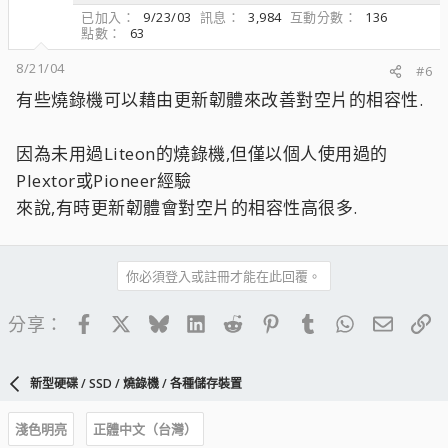
已加入
9/23/03
訊息
3,984
互動分數
136
點數
63
8/21/04
#6
有些燒錄機可以藉由更新韌體來改善對空片的相容性.
因為未用過Liteon的燒錄機,但僅以個人使用過的
Plextor或Pioneer經驗
來說,有時更新韌體會對空片的相容性高很多.
你必須登入或註冊才能在此回覆。
Facebook
X
Bluesky
LinkedIn
Reddit
Pinterest
Tumblr
WhatsApp
電子郵
連
分享：
新型硬碟 / SSD / 燒錄機 / 各種儲存裝置
淺色明亮
正體中文（台灣）