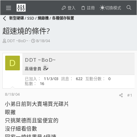
登入
註冊
切換模式
新型硬碟 / SSD / 燒錄機 / 各種儲存裝置
超速燒的條件?
主
開
DDT ~BoD~
8/18/04
題
始
發
日
起
期
DDT ~BoD~
D
人
高級會員
已加入
11/3/03
訊息
622
互動分數
0
點數
16
8/18/04
#1
小弟日前到大賣場買光碟片
眼撇
只挑萊德而且蠻便宜的
沒仔細看倍數
回家一燒結果是4倍速