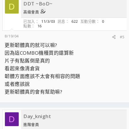
DDT ~BoD~
D
高級會員
已加入
11/3/03
訊息
622
互動分數
0
點數
16
8/19/04
#5
更新韌體真的就可以嘛?
因為這COMBO機種買的還算新
片子有點舊倒是真的
看起來像清倉貨
韌體方面應該不太會有相容的問題
或者應該說
更新韌體真的會有幫助嘛?
Day_knight
D
進階會員