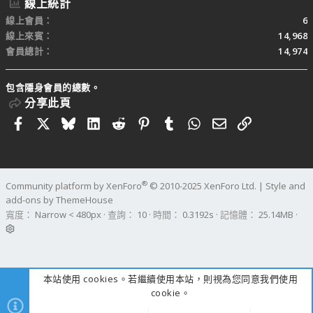
線上統計
線上會員
6
線上來賓
14,968
會員總計
14,974
包含隱身會員的總數。
分享此頁
Facebook
X
Bluesky
LinkedIn
Reddit
Pinterest
Tumblr
WhatsApp
電子郵件
連結
®
Community platform by XenForo
© 2010-2025 XenForo Ltd.
|
Style and
add-ons by ThemeHouse
寬度
查詢
10
時間
0.3192s
記憶體
25.14MB
本站使用 cookies。若繼續使用本站，則視為您同意我們使用
cookie。