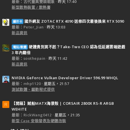
最新：古代靈異雙頭戰象
昨天 17:40
新型散熱裝置 / 散熱膏
國外網友 ZOTAC RTX 4090 送修四次最後換來 RTX 5090
顯示卡
最新：Peter_Jian
昨天 13:03
新品資訊
硬體貴到買不起？Take-Two CEO 認為低延遲雲端遊戲
電玩/軟體
3 年內翻倍
最新：soothepain
昨天 11:42
新品資訊
NVIDIA GeForce Vulkan Developer Driver 596.99 WHQL
最新：mhp1120
星期五，21:57
測試軟體、驅動程式提供
【開箱】賊船MATX海景殼 | CORSAIR 2800X RS-R ARGB
R
WEHITE
最新：RickWang0412
星期五，21:35
新型 Case 安裝發表及硬體改裝