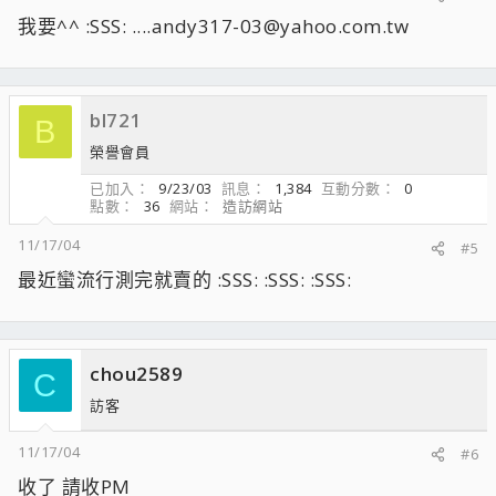
我要^^ :SSS: ....andy317-03@yahoo.com.tw
bl721
B
榮譽會員
已加入
9/23/03
訊息
1,384
互動分數
0
點數
36
網站
造訪網站
11/17/04
#5
最近蠻流行測完就賣的 :SSS: :SSS: :SSS:
chou2589
C
訪客
11/17/04
#6
收了 請收PM