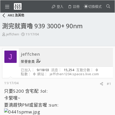
登入
註冊
切換模式
AM2 及其他
測完就賣嚕 939 3000+ 90nm
主
開
jeffchen
11/17/04
題
始
發
日
起
期
jeffchen
人
J
榮譽會員
已加入
9/18/03
訊息
15,254
互動分數
0
點數
0
網站
jeffchen1204.spaces.live.com
11/17/04
#1
只要5200 含宅配 :lol:
卡緊嘿~
要滴趕快PM或留言喔 :sun: