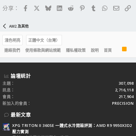
Facebook
X
Bluesky
LinkedIn
Reddit
Pinterest
Tumblr
WhatsApp
電子郵
連
分享：
AM2 及其他
淺色明亮
正體中文（台灣）
R
連絡我們
使用條款與網站規範
隱私權政策
說明
首頁
S
S
論壇統計
主題
307,098
訊息
2,716,118
會員
217,904
新加入的會員
PRECISION
最新文章
XPG TRITON II 360SE 一體式水冷開箱評測：AMD R9 9950X3D2
壓力實測