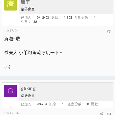
唐牛
唐
榮譽會員
已加入
9/18/03
訊息
1,105
互動分數
1
點數
38
11/17/04
#3
賀啦~收
傑夫大,小弟跑跑乾冰玩一下~
:) :)
g8king
G
初級會員
已加入
9/6/04
訊息
15
互動分數
0
點數
0
11/17/04
#4