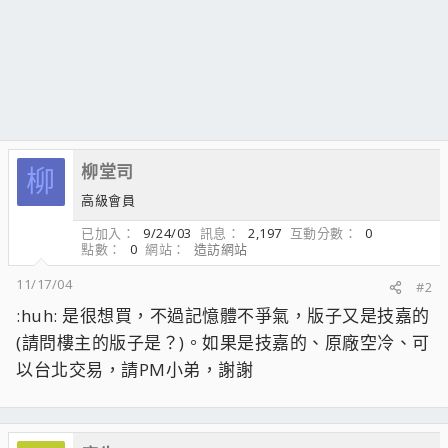
柳堂司
柳
高級會員
已加入
9/24/03
訊息
2,197
互動分數
0
點數
0
網站
造訪網站
11/17/04
#2
:huh: 是很想買，不過記憶體不爭氣，版子又是技嘉的
(請問樓主的版子是？)。如果是技嘉的、原廠空冷、可
以台北交易，請PM小弟，謝謝