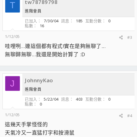
tw78789798
T
進階會員
已加入
7/30/04
訊息
185
互動分數
0
點數
16
1/12/05
#3
哇哩咧...連這個都有程式!實在是夠無聊了...
無聊歸無聊...我還是開始計算了 :D
JohnnyKao
J
進階會員
已加入
5/22/04
訊息
403
互動分數
0
點數
0
1/12/05
#4
這幾天手掌怪怪的
天氣冷又一直猛打字和按滑鼠