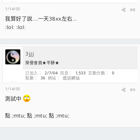
1/14/05
#8
我算好了說....一天38xx左右...
:lol: :lol:
3jjj
榮譽會員★平靜★
已加入
2/7/04
訊息
1,533
互動分數
0
點數
36
網站
造訪網站
1/14/05
#9
測試中
點 ;mtu; 點 ;mtu; 點 ;mtu;