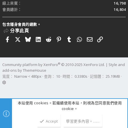
線上來賓
16,798
會員總計
16,804
包含隱身會員的總數。
分享此頁
Facebook
X
Bluesky
LinkedIn
Reddit
Pinterest
Tumblr
WhatsApp
電子郵件
連結
®
Community platform by XenForo
© 2010-2025 XenForo Ltd.
|
Style and
add-ons by ThemeHouse
寬度
查詢
10
時間
0.3380s
記憶體
25.19MB
本站使用 cookies。若繼續使用本站，則視為您同意我們使用
cookie。
Accept
學習更多內容。……
上方
下方