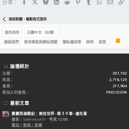
Facebook
X
Bluesky
LinkedIn
Reddit
Pinterest
Tumblr
WhatsApp
電子郵
連
分享：
測試軟體、驅動程式提供
淺色明亮
正體中文（台灣）
R
連絡我們
使用條款與網站規範
隱私權政策
說明
首頁
S
S
論壇統計
主題
307,102
訊息
2,716,129
會員
217,904
新加入的會員
PRECISION
最新文章
霹靂英雄戰紀：刜伐世界─第３９章─搶先看
最新：lawrence11
今天 12:00
電玩 / 影視 / 音樂