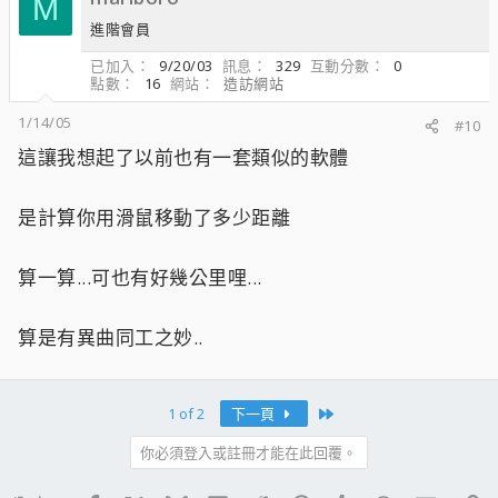
M
進階會員
已加入
9/20/03
訊息
329
互動分數
0
點數
16
網站
造訪網站
1/14/05
#10
這讓我想起了以前也有一套類似的軟體
是計算你用滑鼠移動了多少距離
算一算...可也有好幾公里哩...
算是有異曲同工之妙..
Last
1 of 2
下一頁
你必須登入或註冊才能在此回覆。