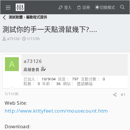
登入
註冊
切換模式
測試軟體、驅動程式提供
測試你的手一天點滑鼠幾下?....
主
開
a73126
1/11/05
題
始
發
日
起
期
a73126
人
A
高級會員
已加入
10/9/04
訊息
797
互動分數
0
點數
0
年齡
36
網站
造訪網站
1/11/05
#1
Web Site:
http://www.kittyfeet.com/mousecount.htm
Download: