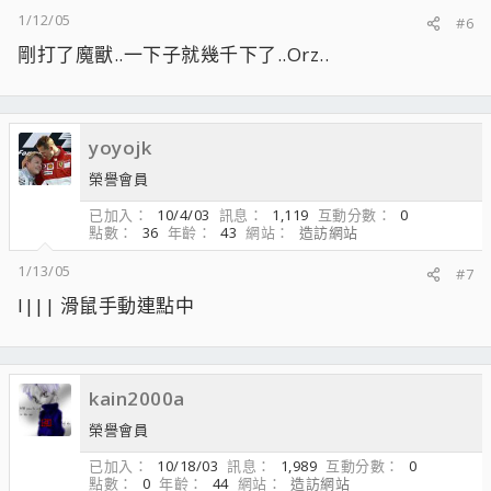
1/12/05
#6
剛打了魔獸..一下子就幾千下了..Orz..
yoyojk
榮譽會員
已加入
10/4/03
訊息
1,119
互動分數
0
點數
36
年齡
43
網站
造訪網站
1/13/05
#7
l||| 滑鼠手動連點中
kain2000a
榮譽會員
已加入
10/18/03
訊息
1,989
互動分數
0
點數
0
年齡
44
網站
造訪網站