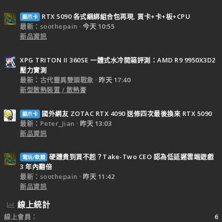
RTX 5090 各式綑綁組合包再現, 買卡+卡+板+CPU
顯示卡
最新：soothepain
今天 10:55
新品資訊
XPG TRITON II 360SE 一體式水冷開箱評測：AMD R9 9950X3D2
壓力實測
最新：古代靈異雙頭戰象
昨天 17:40
新型散熱裝置 / 散熱膏
國外網友 ZOTAC RTX 4090 送修四次最後換來 RTX 5090
顯示卡
最新：Peter_Jian
昨天 13:03
新品資訊
硬體貴到買不起？Take-Two CEO 認為低延遲雲端遊戲
電玩/軟體
3 年內翻倍
最新：soothepain
昨天 11:42
新品資訊
線上統計
線上會員
6