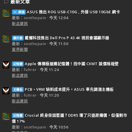
最新文章
ASUS 推出 ROG USB-C10G , 外接 USB 10GbE 網卡
3C.網通
最新：soothepain
今天 12:04
新品資訊
戴爾科技推出 Dell Pro P 43 4K 視訊會議顯示器
顯示器
最新：soothepain
今天 11:50
業界新聞
Apple 傳積極搶購記憶體！找中國 CXMT 談價格碰壁
記憶體
最新：fuhrer
今天 11:24
新品資訊
PCB、VRM 缺料成本提升，ASUS 率先調漲主機板
主機板
最新：fuhrer
今天 11:20
新品資訊
Crucial 終身保固惹議？DDR5 壞了只退原購價，但僅剩市
記憶體
價 17%
最新：soothepain
今天 10:56