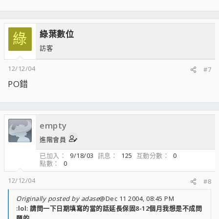
綠葉數位
綠
訪客
12/12/04
#7
PO錯
empty
進階會員
已加入
9/18/03
訊息
125
互動分數
0
點數
0
12/12/04
#8
Originally posted by adase
@Dec 11 2004, 08:45 PM
:lol: 請問一下日期填寫的當的話延長保固8-12個月我想是不成問
題的