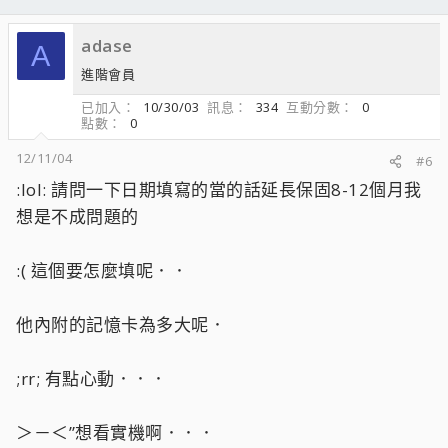
adase
A
進階會員
已加入
10/30/03
訊息
334
互動分數
0
點數
0
12/11/04
#6
:lol: 請問一下日期填寫的當的話延長保固8-12個月我
想是不成問題的
:( 這個要怎麼填呢．．
他內附的記憶卡為多大呢．
;rr; 有點心動．．．
＞－＜”想看實機啊．．．