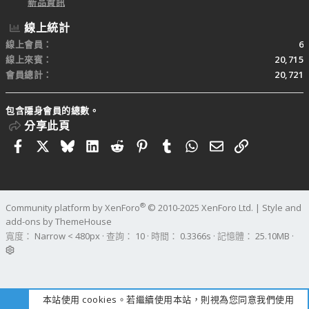
新品資訊
線上統計
線上會員
6
線上來賓
20,715
會員總計
20,721
包含隱身會員的總數。
分享此頁
Facebook
X
Bluesky
LinkedIn
Reddit
Pinterest
Tumblr
WhatsApp
電子郵件
連結
®
Community platform by XenForo
© 2010-2025 XenForo Ltd.
|
Style and
add-ons by ThemeHouse
寬度
查詢
10
時間
0.3366s
記憶體
25.10MB
本站使用 cookies。若繼續使用本站，則視為您同意我們使用