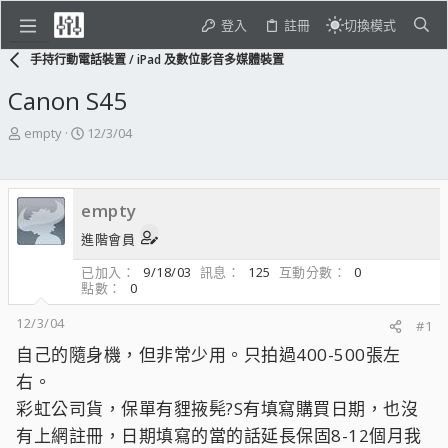
登入
註冊
切換模式
手持行動電話裝置 / iPad 及數位影音多媒體裝置
Canon S45
主
開
empty
12/3/04
題
始
發
日
起
期
empty
人
進階會員
已加入
9/18/03
訊息
125
互動分數
0
點數
0
12/3/04
#1
自己的隨身機，但非常少用。只拍過400-500張左
右。
彩虹公司貨，保單有貍掖髡?S有填寫購買日期，也沒
有上網註冊，日期填寫的當的話延長保固8-12個月我