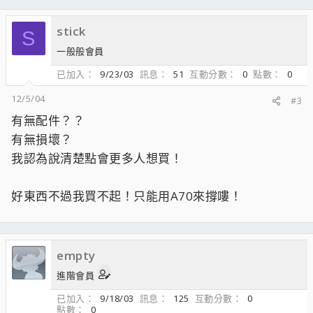
stick
S
一般般會員
已加入
9/23/03
訊息
51
互動分數
0
點數
0
12/5/04
#3
有無配件？？
有無損壞？
我認為說清楚點會更多人想買！
好東西不過我買不起！只能用A70來撐嘍！
empty
進階會員
已加入
9/18/03
訊息
125
互動分數
0
點數
0