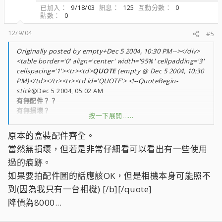
已加入
9/18/03
訊息
125
互動分數
0
點數
0
12/9/04
#5
Originally posted by empty+Dec 5 2004, 10:30 PM--></div>
<table border='0' align='center' width='95%' cellpadding='3'
cellspacing='1'><tr><td>
QUOTE
(empty @ Dec 5 2004, 10:30
PM)</td></tr><tr><td id='QUOTE'> <!--QuoteBegin-
stick
@Dec 5 2004, 05:02 AM
有無配件？？
有無損壞？
按一下展開……
我認為說清楚點會更多人想買！
原本的盒裝配件齊全。
好東西不過我買不起！只能用A70來撐嘍！
當然無損壞，但若是非常仔細看可以看出有一些使用
過的痕跡。
如果要拍配件圖的話應該OK，但是相機本身可能照不
到(因為我只有一台相機) [/b][/quote]
降價為8000...