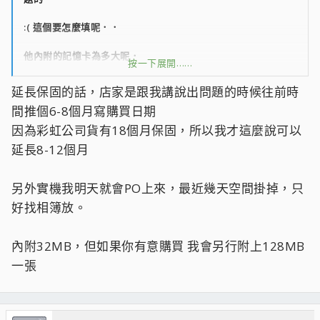
:( 這個要怎麼填呢．．
他內附的記憶卡為多大呢．
按一下展開……
;rr; 有點心動．．．
延長保固的話，店家是跟我講說出問題的時候往前時
間推個6-8個月寫購買日期
＞－＜”想看實機啊．．．
因為彩虹公司貨有18個月保固，所以我才這麼說可以
延長8-12個月
另外實機我明天就會PO上來，最近幾天空間掛掉，只
好找相簿放。
內附32MB，但如果你有意購買 我會另行附上128MB
一張