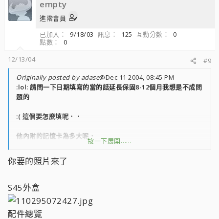
empty
進階會員
已加入
9/18/03
訊息
125
互動分數
0
點數
0
12/13/04
#9
Originally posted by adase
@Dec 11 2004, 08:45 PM
:lol: 請問一下日期填寫的當的話延長保固8-12個月我想是不成問
題的
:( 這個要怎麼填呢．．
他內附的記憶卡為多大呢．
按一下展開……
;rr; 有點心動．．．
你要的照片來了
＞－＜”想看實機啊．．．
S45外盒
配件總覽