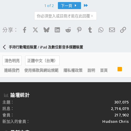
Last
1 of 2
下一頁
你必須登入或註冊才能在此回覆。
Facebook
X
Bluesky
LinkedIn
Reddit
Pinterest
Tumblr
WhatsApp
電子郵
連
分享：
手持行動電話裝置 / iPad 及數位影音多媒體裝置
淺色明亮
正體中文（台灣）
R
連絡我們
使用條款與網站規範
隱私權政策
說明
首頁
S
S
論壇統計
主題
307,075
訊息
2,716,079
會員
217,902
新加入的會員
Hudson Chris