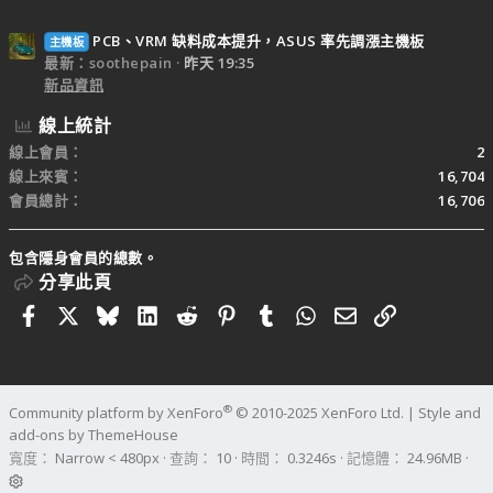
PCB、VRM 缺料成本提升，ASUS 率先調漲主機板
主機板
最新：soothepain
昨天 19:35
新品資訊
線上統計
線上會員
2
線上來賓
16,704
會員總計
16,706
包含隱身會員的總數。
分享此頁
Facebook
X
Bluesky
LinkedIn
Reddit
Pinterest
Tumblr
WhatsApp
電子郵件
連結
®
Community platform by XenForo
© 2010-2025 XenForo Ltd.
|
Style and
add-ons by ThemeHouse
寬度
查詢
10
時間
0.3246s
記憶體
24.96MB