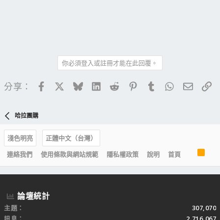
你必須登入或註冊才能在此回覆。
Facebook
X
Bluesky
LinkedIn
Reddit
Pinterest
Tumblr
WhatsApp
電子郵
連
分享：
哈拉團購
淺色明亮
正體中文（台灣）
R
連絡我們
使用條款與網站規範
隱私權政策
說明
首頁
S
S
論壇統計
主題
307,070
訊息
2,716,067