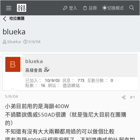
登入
註冊
切換模式
哈拉團購
blueka
主
開
blueka
5/6/04
題
始
發
日
起
期
blueka
B
人
高級會員
已加入
10/9/03
訊息
773
互動分數
0
點數
16
網站
造訪網站
5/6/04
#1
小弟目前用的是海韻400W
不過聽說僑威550AD很讚（就是強尼大目前在團購
的）
不知道有沒有大大兩顆都用過的可以做個比較
還有海韻400W已經很安靜了....不知道僑威的比起來如