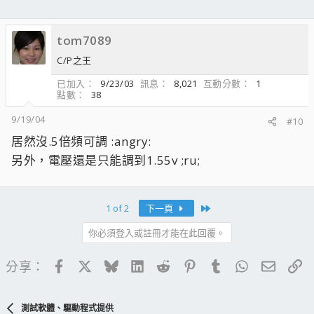
tom7089
C/P之王
已加入
9/23/03
訊息
8,021
互動分數
1
點數
38
9/19/04
#10
居然沒.5倍頻可調 :angry:
另外，電壓還是只能調到1.55v ;ru;
Last
1 of 2
下一頁
你必須登入或註冊才能在此回覆。
Facebook
X
Bluesky
LinkedIn
Reddit
Pinterest
Tumblr
WhatsApp
電子郵
連
分享：
測試軟體、驅動程式提供