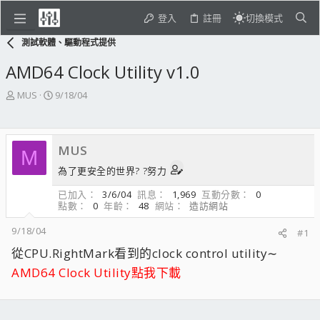
登入
註冊
切換模式
測試軟體、驅動程式提供
AMD64 Clock Utility v1.0
主
開
MUS
9/18/04
題
始
發
日
起
期
MUS
人
M
為了更安全的世界? ?努力
已加入
3/6/04
訊息
1,969
互動分數
0
點數
0
年齡
48
網站
造訪網站
9/18/04
#1
從CPU.RightMark看到的clock control utility∼
AMD64 Clock Utility點我下載