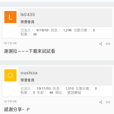
lk0430
L
榮譽會員
已加入
9/18/03
訊息
1,296
互動分數
0
點數
36
9/19/04
#8
謝謝拉∼∼∼下載來試試看
oushiza
O
榮譽會員
已加入
10/11/03
訊息
1,310
互動分數
0
點數
0
年齡
44
網站
造訪網站
9/19/04
#9
感謝分享~ :P