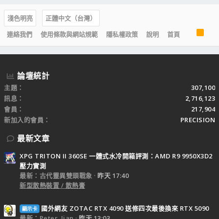
淺色明亮
正體中文（台灣）
R
連絡我們
使用條款與網站規範
隱私權政策
說明
首頁
S
S
論壇統計
主題
307,100
訊息
2,716,123
會員
217,904
新加入的會員
PRECISION
最新文章
XPG TRITON II 360SE 一體式水冷開箱評測：AMD R9 9950X3D2
壓力實測
最新：古代靈異雙頭戰象
昨天 17:40
新型散熱裝置 / 散熱膏
國外網友 ZOTAC RTX 4090 送修四次最後換來 RTX 5090
顯示卡
最新：Peter_Jian
昨天 13:03