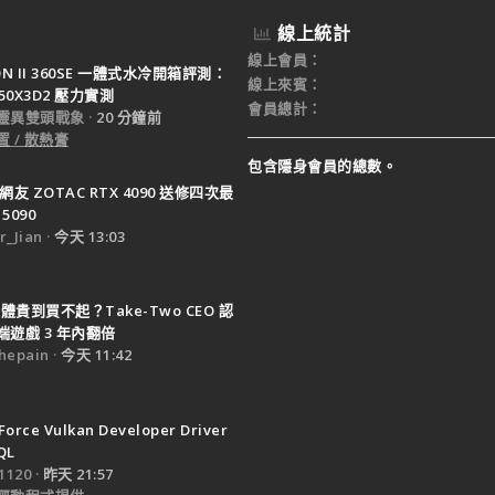
線上統計
線上會員
TON II 360SE 一體式水冷開箱評測：
線上來賓
950X3D2 壓力實測
會員總計
靈異雙頭戰象
20 分鐘前
 / 散熱膏
包含隱身會員的總數。
網友 ZOTAC RTX 4090 送修四次最
5090
_Jian
今天 13:03
體貴到買不起？Take-Two CEO 認
遊戲 3 年內翻倍
epain
今天 11:42
Force Vulkan Developer Driver
QL
120
昨天 21:57