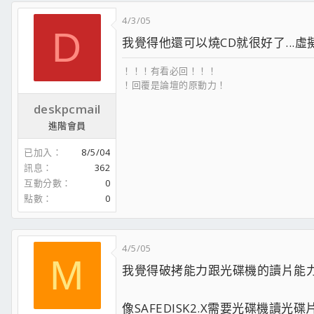
4/3/05
D
我覺得他還可以燒CD就很好了...
！！！有看必回！！！
！回覆是論壇的原動力！
deskpcmail
進階會員
已加入
8/5/04
訊息
362
互動分數
0
點數
0
4/5/05
M
我覺得破拷能力跟光碟機的讀片能
像SAFEDISK2.X需要光碟機讀光碟片上