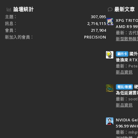
論壇統計
最新文章
主題
307,095
XPG TRI
訊息
2,716,115
AMD R9 9
會員
217,904
最新：古代
新加入的會員
PRECISION
新型散熱裝置
國外
顯示卡
後換來 RTX 
最新：Peter
新品資訊
硬
電玩/軟體
為低延遲雲端
最新：sooth
新品資訊
NVIDIA Ge
596.99 WH
最新：mhp1