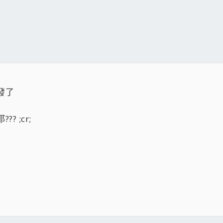
發了
 ;cr;