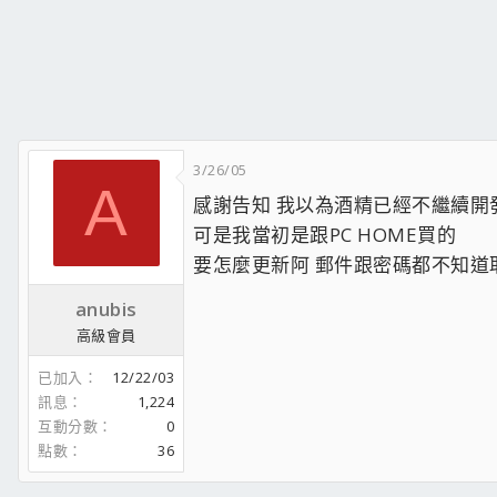
3/26/05
A
感謝告知 我以為酒精已經不繼續開
可是我當初是跟PC HOME買的
要怎麼更新阿 郵件跟密碼都不知道耶???
anubis
高級會員
已加入
12/22/03
訊息
1,224
互動分數
0
點數
36