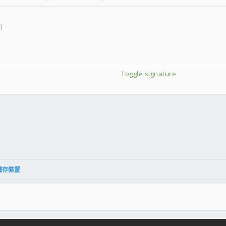
)
Toggle signature
件
結
種儲存裝置