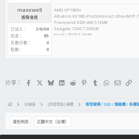
maxxwell
AMD-XP1800+
Albatron KX18D-Pro2(nForce2 Ultra+MCP-T
進階會員
Transcend DDR-400 512MB
Seagate 7200.7 200GB
已加入
2/6/04
Nvidia TNT64 16MB
訊息
85
Enlight-300W
互動分數
0
點數
0
Facebook
X
Bluesky
LinkedIn
Reddit
Pinterest
Tumblr
WhatsApp
電子郵
連
分享：
討論區
[非發問區] 硬體
新型硬碟 / SSD / 燒錄機 / 各
淺色明亮
正體中文（台灣）