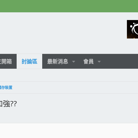
友開箱
討論區
最新消息
會員
種儲存裝置
加強??