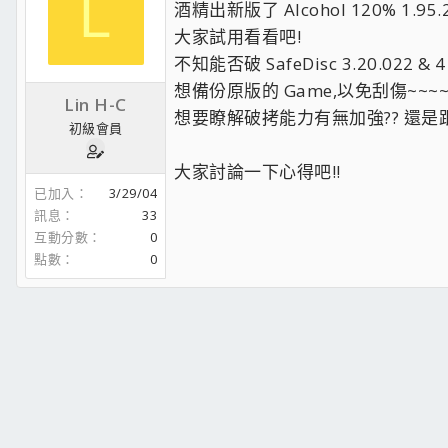
L
酒精出新版了 Alcohol 120% 1.95.
大家試用看看吧!
不知能否破 SafeDisc 3.20.022 & 4 ,S
想備份原版的 Game,以免刮傷~~~
Lin H-C
想要瞭解破拷能力有無加強?? 還是跟舊
初級會員
大家討論一下心得吧!!
已加入
3/29/04
訊息
33
互動分數
0
點數
0