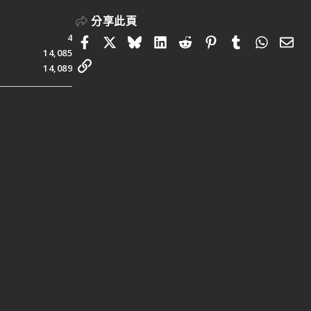
分享此頁
4
Facebook
X
Bluesky
LinkedIn
Reddit
Pinterest
Tumblr
Whats
電
14,085
連結
14,089