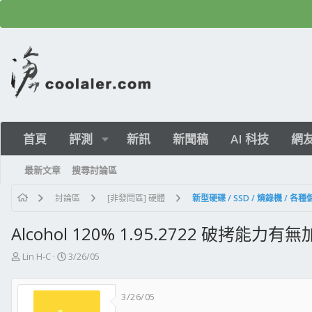
首頁
評測
新訊
新聞稿
AI 科技
網
最新文章
搜尋討論區
討論區
[非發問區] 硬體
新型硬碟 / SSD / 燒錄機 / 各
Alcohol 120% 1.95.2722 破拷能力有無
主
開
Lin H-C
3/26/05
題
始
發
日
3/26/05
起
期
人