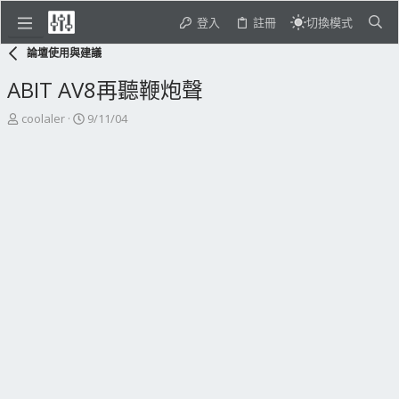
登入
註冊
切換模式
論壇使用與建議
ABIT AV8再聽鞭炮聲
主
開
coolaler
9/11/04
題
始
發
日
起
期
人