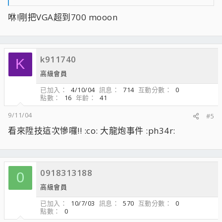
咻!剛把VGA超到700 mooon
k911740
K
高級會員
已加入
4/10/04
訊息
714
互動分數
0
點數
16
年齡
41
9/11/04
#5
看來陞技這次慘囉!! :co: 大龍炮事件 :ph34r:
0918313188
0
高級會員
已加入
10/7/03
訊息
570
互動分數
0
點數
0