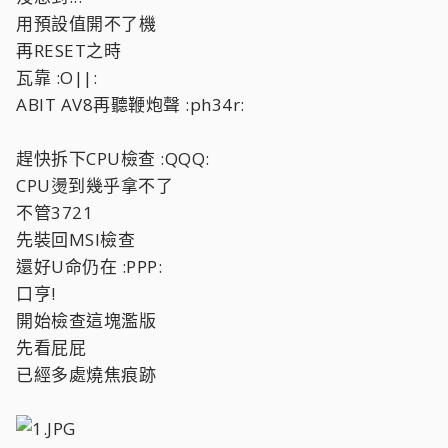
用預設值開不了機
再RESET之時
瓦靠 :O||:
ABIT AV8再聽鞭炮聲 :ph34r:
趕快拆下CPU檢查 :QQQ:
CPU燙到幾乎拿不了
不管3721
先裝回MSI檢查
還好U命仍在 :PPP:
口亨!
開始檢查這塊濫版
先看屁屁
已經多處燒焦痕跡