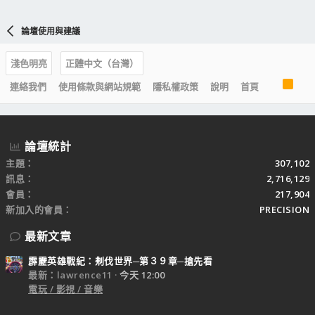
論壇使用與建議
淺色明亮
正體中文（台灣）
R
連絡我們
使用條款與網站規範
隱私權政策
說明
首頁
S
S
論壇統計
主題
307,102
訊息
2,716,129
會員
217,904
新加入的會員
PRECISION
最新文章
霹靂英雄戰紀：刜伐世界─第３９章─搶先看
最新：lawrence11
今天 12:00
電玩 / 影視 / 音樂