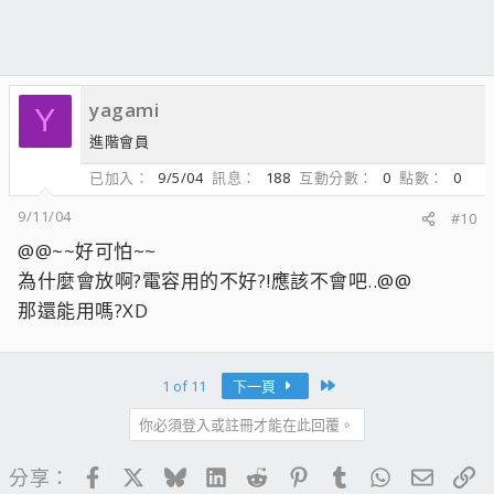
yagami
Y
進階會員
已加入
9/5/04
訊息
188
互動分數
0
點數
0
9/11/04
#10
@@~~好可怕~~
為什麼會放啊?電容用的不好?!應該不會吧..@@
那還能用嗎?XD
Last
1 of 11
下一頁
你必須登入或註冊才能在此回覆。
Facebook
X
Bluesky
LinkedIn
Reddit
Pinterest
Tumblr
WhatsApp
電子郵
連
分享：