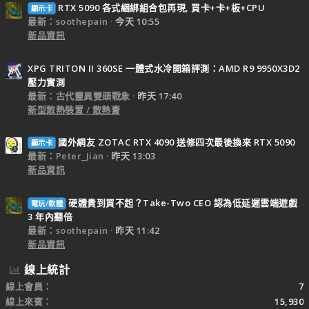
RTX 5090 各式綑綁組合包再現, 買卡+卡+板+CPU
顯示卡
最新：soothepain
今天 10:55
新品資訊
XPG TRITON II 360SE 一體式水冷開箱評測：AMD R9 9950X3D2
壓力實測
最新：古代靈異雙頭戰象
昨天 17:40
新型散熱裝置 / 散熱膏
國外網友 ZOTAC RTX 4090 送修四次最後換來 RTX 5090
顯示卡
最新：Peter_Jian
昨天 13:03
新品資訊
硬體貴到買不起？Take-Two CEO 認為低延遲雲端遊戲
電玩/軟體
3 年內翻倍
最新：soothepain
昨天 11:42
新品資訊
線上統計
線上會員
7
線上來賓
15,930