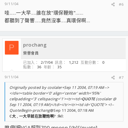
9/11/04
#6
哇.....一大早....誰在放"環保鞭炮"......
都聽到了聲響.....竟然沒事....真環保啊...
prochang
P
榮譽會員
已加入
2/7/04
訊息
1,212
互動分數
0
點數
36
年齡
35
9/11/04
#7
Originally posted by coolaler+Sep 11 2004, 07:19 AM-->
</div><table border='0' align='center' width='95%'
cellpadding='3' cellspacing='1'><tr><td>
QUOTE
(coolaler @
Sep 11 2004, 07:19 AM)</td></tr><tr><td id='QUOTE'> <!--
QuoteBegin-prochang
@Sep 11 2004, 07:18 AM
C大 , 一大早就在放鞭炮啊? :lkl:
咻!剛把VGA超到700 mooon [/b][/quote]