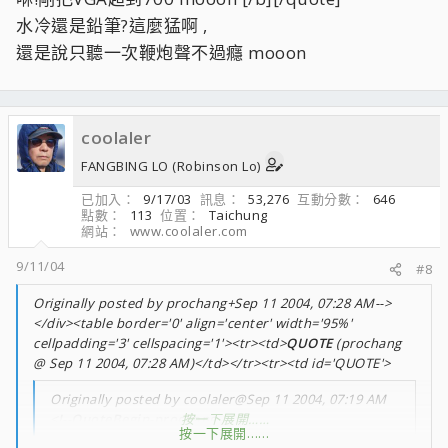
水冷還是鉛筆?這麼猛啊 ,
還是說只聽一次鞭炮聲不過癮 mooon
coolaler
FANGBING LO (Robinson Lo)
已加入
9/17/03
訊息
53,276
互動分數
646
點數
113
位置
Taichung
網站
www.coolaler.com
9/11/04
#8
Originally posted by prochang+Sep 11 2004, 07:28 AM-->
</div><table border='0' align='center' width='95%'
cellpadding='3' cellspacing='1'><tr><td>
QUOTE
(prochang
@ Sep 11 2004, 07:28 AM)</td></tr><tr><td id='QUOTE'>
Originally posted by coolaler@Sep 11 2004, 07:19 AM
<!--QuoteBegin-prochang
按一下展開……
按一下展開……