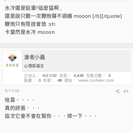
@Sep 11 2004, 07:18 AM
水冷還是鉛筆?這麼猛啊 ,
C大 , 一大早就在放鞭炮啊? :lkl:
按一下展開……
還是說只聽一次鞭炮聲不過癮 mooon [/b][/quote]
鞭炮只有陞技會放 :sh:
咻!剛把VGA超到700 mooon
卡當然是水冷 mooon
滄者小蟲
心情區版主
已加入
9/21/03
訊息
4,438
互動分數
0
點數
0
年齡
48
網站
www.coolaler.com
9/11/04
#9
哇靠．．．．
真的誇張．．．
這次它會不會在幫你．．．焊一下．．．