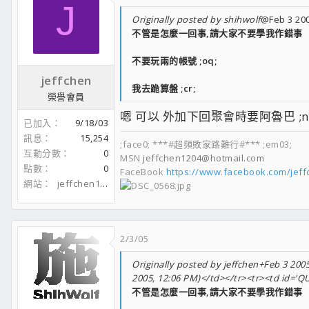
J
Originally posted by shihwolf
@Feb 3 200
不管是怎麼一回事,請大家不要學我作錯事
不要玩兩的帳號 ;oq;
jeffchen
我去跪算盤 ;cr;
榮譽會員
嗯 可以 外加下回聚會時要阿魯巴 ;n
已加入
9/18/03
訊息
15,254
;face0; ***#超頻敗家路難行#*** ;em03;
互動分數
0
MSN
jeffchen1204@hotmail.com
點數
0
FaceBook
https://www.facebook.com/jef
網站
jeffchen1204.spaces.live.com
2/3/05
Originally posted by jeffchen+Feb 3 2005
2005, 12:06 PM)</td></tr><tr><td id='Q
不管是怎麼一回事,請大家不要學我作錯事