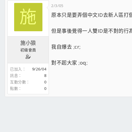
2/3/05
施
原本只是要弄個中文ID去新人區打個招呼
但是事後覺得一人雙ID是不對的行為..
施小狼
我自爆去 ;cr;
初級會員
對不起大家 ;oq;
已加入
9/26/04
訊息
8
互動分數
0
點數
0