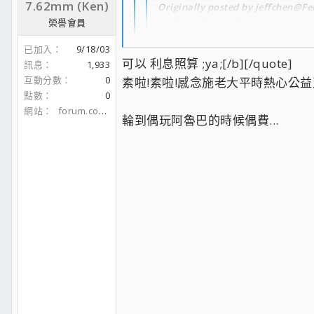
7.62mm (Ken)
Originally posted by jeffchen@Fe
<!--QuoteBegin-shihwolf
榮譽會員
已加入
9/18/03
可以 利息照算 ;ya;[/b][/quote]
訊息
1,933
@Feb 3 2005, 12:05 PM
互動分數
0
素啦!素啦!感念施老大平時熱心公益
不管是怎麼一回事,請大家不要學我作
點數
0
網站
forum.coolaler.com
不要玩兩的帳號 ;oq;
輪到偶玩阿魯巴的時候偶費...
我去跪算盤 ;cr;
嗯 可以 外加下回聚會時要阿魯巴 ;nq;
那下次聚會.........................
我能缺席嗎 :ph34r: