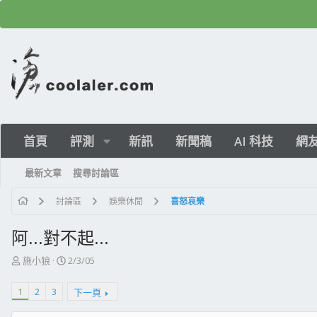
首頁
評測
新訊
新聞稿
AI 科技
網
最新文章
搜尋討論區
討論區
娛樂休閒
喜怒哀樂
阿...對不起...
主
開
施小狼
2/3/05
題
始
發
日
1
2
3
下一頁
起
期
人