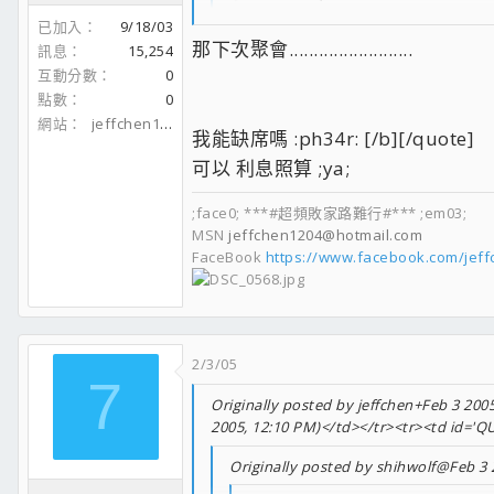
不管是怎麼一回事,請大家不要學我作錯
已加入
9/18/03
那下次聚會.........................
訊息
15,254
不要玩兩的帳號 ;oq;
互動分數
0
點數
0
我去跪算盤 ;cr;
網站
jeffchen1204.spaces.live.com
我能缺席嗎 :ph34r: [/b][/quote]
嗯 可以 外加下回聚會時要阿魯巴 ;nq;
可以 利息照算 ;ya;
;face0; ***#超頻敗家路難行#*** ;em03;
MSN
jeffchen1204@hotmail.com
FaceBook
https://www.facebook.com/jef
2/3/05
7
Originally posted by jeffchen+Feb 3 2005
2005, 12:10 PM)</td></tr><tr><td id='Q
Originally posted by shihwolf@Feb 3 