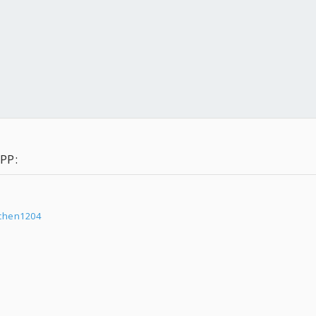
PP:
fchen1204