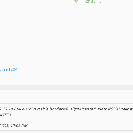
按一下展開……
事
按一下展開……
fchen1204
, 12:10 PM--></div><table border='0' align='center' width='95%' cellpa
UOTE'>
2005, 12:08 PM