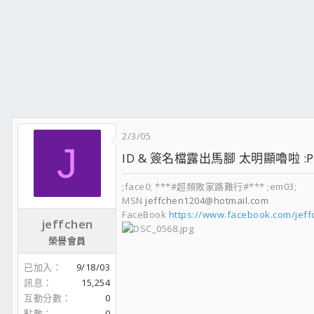
2/3/05
J
ID & 簽名檔露出馬腳 太明顯嚕啦 :P
;face0; ***#超頻敗家路難行#*** ;em03;
MSN
jeffchen1204@hotmail.com
FaceBook
https://www.facebook.com/jef
jeffchen
榮譽會員
已加入
9/18/03
訊息
15,254
互動分數
0
點數
0