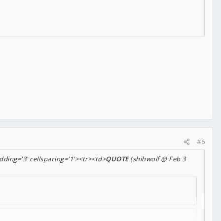
#6
dding='3' cellspacing='1'><tr><td>
QUOTE
(shihwolf @ Feb 3