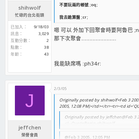
不要玩兩的帳號 ;oq;
shihwolf
忙碌的台北街頭
我去跪算盤 ;cr;
已加入
9/18/03
嗯 可以 外加下回聚會時要阿魯巴 ;nq; [
訊息
3,029
那下次聚會.........................
互動分數
2
點數
38
年齡
43
我能缺席嗎 :ph34r:
2/3/05
J
Originally posted by shihwolf+Feb 3 2005
2005, 12:08 PM)</td></tr><tr><td id='Q
Originally posted by jeffchen@Feb 3 
<!--QuoteBegin-shihwolf
jeffchen
榮譽會員
@Feb 3 2005, 12:05 PM