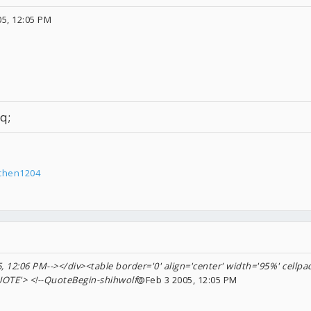
5, 12:05 PM
q;
fchen1204
, 12:06 PM--></div><table border='0' align='center' width='95%' cellpa
UOTE'> <!--QuoteBegin-shihwolf
@Feb 3 2005, 12:05 PM