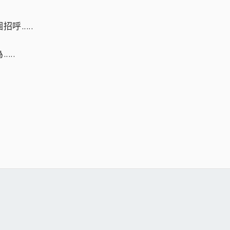
.....
...