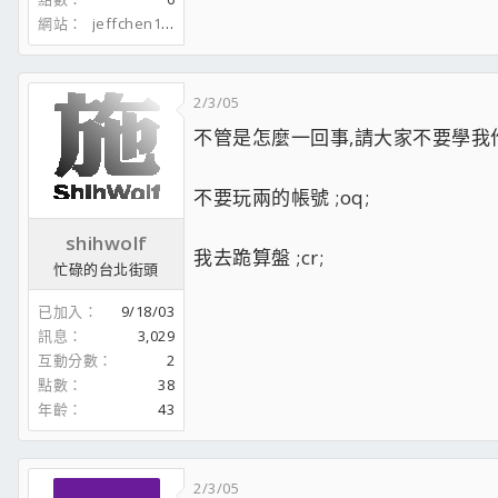
網站
jeffchen1204.spaces.live.com
2/3/05
不管是怎麼一回事,請大家不要學我
不要玩兩的帳號 ;oq;
shihwolf
我去跪算盤 ;cr;
忙碌的台北街頭
已加入
9/18/03
訊息
3,029
互動分數
2
點數
38
年齡
43
2/3/05