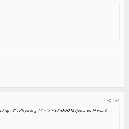
#5
dding='3' cellspacing='1'><tr><td>
QUOTE
(jeffchen @ Feb 3