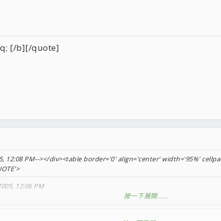
/b][/quote]
, 12:08 PM--></div><table border='0' align='center' width='95%' cellpa
UOTE'>
2005, 12:06 PM
按一下展開……