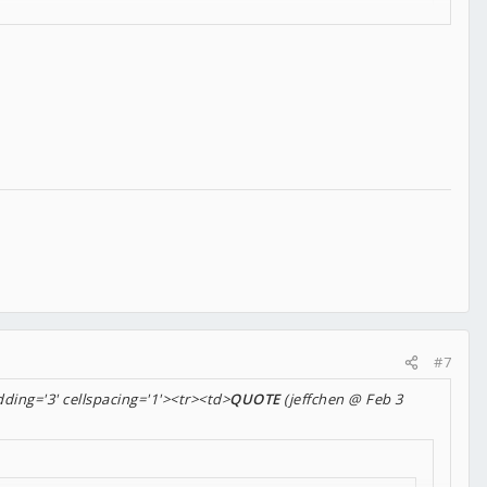
#7
dding='3' cellspacing='1'><tr><td>
QUOTE
(jeffchen @ Feb 3