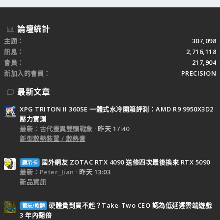
論壇統計
主題
307,098
訊息
2,716,118
會員
217,904
新加入的會員
PRECISION
最新文章
XPG TRITON II 360SE 一體式水冷開箱評測：AMD R9 9950X3D2
壓力實測
最新：古代靈異雙頭戰象
昨天 17:40
新型散熱裝置 / 散熱膏
國外網友 ZOTAC RTX 4090 送修四次最後換來 RTX 5090
顯示卡
最新：Peter_Jian
昨天 13:03
新品資訊
硬體貴到買不起？Take-Two CEO 認為低延遲雲端遊戲
電玩/軟體
3 年內翻倍