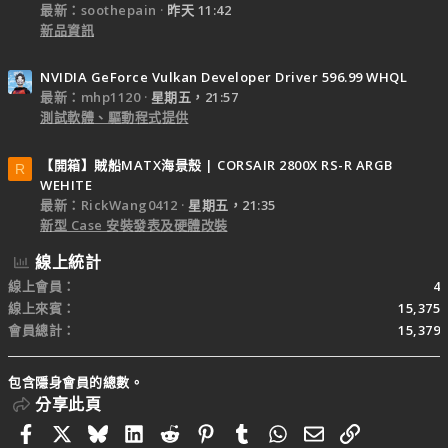
最新：soothepain
昨天 11:42
新品資訊
NVIDIA GeForce Vulkan Developer Driver 596.99 WHQL
最新：mhp1120
星期五，21:57
測試軟體、驅動程式提供
【開箱】賊船MATX海景殼 | CORSAIR 2800X RS-R ARGB
R
WEHITE
最新：RickWang0412
星期五，21:35
新型 Case 安裝發表及硬體改裝
線上統計
線上會員
4
線上來賓
15,375
會員總計
15,379
包含隱身會員的總數。
分享此頁
Facebook
X
Bluesky
LinkedIn
Reddit
Pinterest
Tumblr
WhatsApp
電子郵件
連結