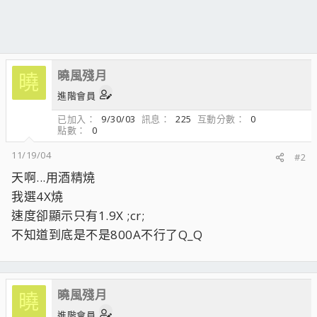
曉風殘月
曉
進階會員
已加入
9/30/03
訊息
225
互動分數
0
點數
0
11/19/04
#2
天啊...用酒精燒
我選4X燒
速度卻顯示只有1.9X ;cr;
不知道到底是不是800A不行了Q_Q
曉風殘月
曉
進階會員