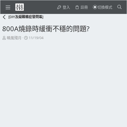
登入
註冊
切換模式
[DIY及疑難雜症發問區]
800A燒錄時緩衝不穩的問題?
主
開
曉風殘月
11/19/04
題
始
發
日
起
期
人