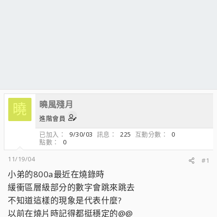
曉風殘月
曉
進階會員
已加入
9/30/03
訊息
225
互動分數
0
點數
0
11/19/04
#1
小弟的800a最近在燒錄時
緩衝區層級部分的數字會跳來跳去
不知道這樣的現象是代表什麼?
以前在燒片時記得都挺穩定的@@