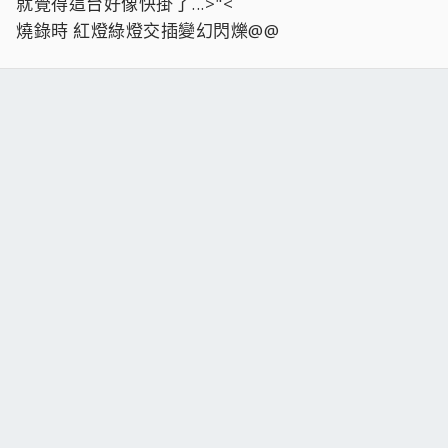
就覺得這台好像快掛了...>"<
燒錄時 紅燈綠燈交插變幻閃爍@@