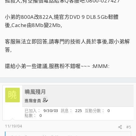
孤寂大,有空播個電話給笨Q客服吧:0800-027427
小弟的800A改822A,燒官方DVD 9 DL8.5Gb軔體
後,Cache由8Mb變2Mb,
客服無法立即回答,請專門的技術人員於事後,跟小弟解
答,
還給小弟一些建議,服務粉不錯喔~~~ :MMM:
曉風殘月
曉
進階會員
已加入
9/30/03
訊息
225
互動分數
0
點數
0
11/19/04
#5