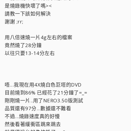
是燒錄機快壞了嗎><
請教一下該如何解決
謝謝 ;rr;
用八倍速燒一片4g左右的檔案
竟然燒了28分鐘
以往只要13-14分左右
唔...我現在用4X燒白色巨塔的DVD
目前燒到86% 已經花了21分鐘了=_=
剛剛燒一片..用了NERO3.50版測試
品質還有97分...數據還不難看
不過...燒錄速度真的好慢
然後看著緩衝區跳來跳去