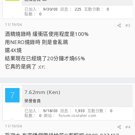
已加入
9/30/03
訊息
225
互動分數
0
點數
0
11/19/04
#3
酒精燒錄時 緩衝區使用程度是100%
用NERO燒錄時 則是會亂跳
選4X燒
結果現在已經燒了20分鐘才燒65%
它真的是病了 ;cr;
7.62mm (Ken)
7
榮譽會員
已加入
9/18/03
訊息
1,933
互動分數
0
點數
0
網站
forum.coolaler.com
11/19/04
#4