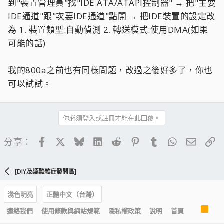
到"裝置管理員"找"IDE ATA/ATAPI控制器" → 把"主要
IDE通道"跟"次要IDE通道"點開 → 把IDE裝置的設定改
為 1. 裝置類型:自動偵測 2. 轉送模式:使用DMA(如果
可能的話)
我的800a之前也有同樣問題，改過之後好多了，你也
可以試試。
你必須登入或註冊才能在此回覆。
Facebook
X
Bluesky
LinkedIn
Reddit
Pinterest
Tumblr
WhatsApp
電子郵
連
分享：
[DIY及疑難雜症發問區]
淺色明亮
正體中文（台灣）
R
連絡我們
使用條款與網站規範
隱私權政策
說明
首頁
S
S