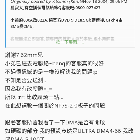
Originally posted by 7.62mm (Ken)
@Nov 18 2004, 09:06 PM
孤寂大,有空播個電話給笨Q客服吧:0800-027427
小弟的800A改822A,燒官方DVD 9 DL8.5Gb軔體後,Cache由
8Mb變2Mb,
客服無法立即回答,請專門的技術人員於事後,跟小弟解答,
按一下展開……
還給小弟一些建議,服務粉不錯喔~~~ :MMM:
謝謝7.62mm兄
小弟已經去電聯絡~benq的客服真的很好
不過很遺憾的是一樣沒解決我的問題:p
不知是否要送測...
因為我有改軔體=_=
所以 ;rr; 比較麻煩一點...
在此想請教一個關於NF7S-2.0板子的問題
跟著客服所言我看了一下DMA是否有開啟
如硬碟的部分 我的預設竟然是ULTRA DMA4-66 我改
成DMA-5 100了