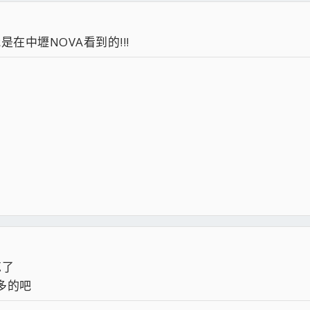
我是在中壢NOVA看到的!!!
忘了
多的吧