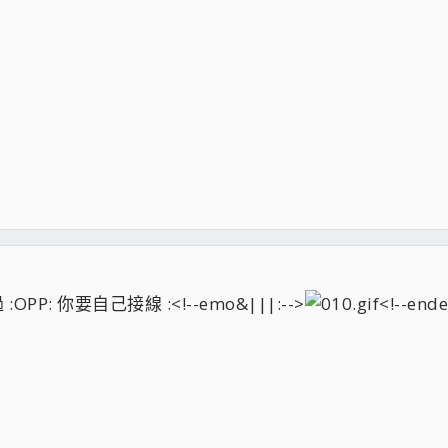
P: 你要自己接線 :<!--emo&|||:-->
<!--e