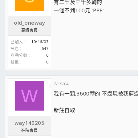
有二千及三千多轉的
一個不到100元 :PPP:
old_oneway
高級會員
已加入
10/16/03
訊息
647
互動分數
0
點數
0
7/19/04
W
我有一顆,3600轉的,不過現被我剪過 :OP
新莊自取
way140205
進階會員