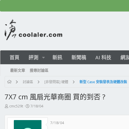
首頁
評測
新訊
新聞稿
AI 科技
網
最新文章
搜尋討論區
討論區
[非發問區] 硬體
新型 Case 安裝發表及硬體改裝
7X7 cm 風扇光華商圈 買的到否 ?
主
開
cmc529t
7/18/04
題
始
發
日
7/18/04
起
期
人