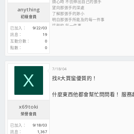
煩心時 不彷伸出自己的張手
望向那張手的深處
anything
了解那張手的渺小
初級會員
明白那張手所能及的每一件事
這般的 每一件事
已加入
9/22/03
正可以達到 也可以有所體會 .....的啦!
訊息
19
互動分數
0
點數
0
7/18/04
X
找R大買蠻優質的！
什麼東西他都會幫忙問問看！ 服務超棒
x69toki
榮譽會員
已加入
9/18/03
訊息
1,367