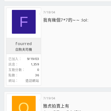
7/18/04
F
我有幾個7*7的∼∼ :lol:
fourred
白狗夫司機
已加入
9/19/03
訊息
1,359
互動分數
0
點數
36
網站
造訪網站
7/19/04
O
雅虎拍賣上有