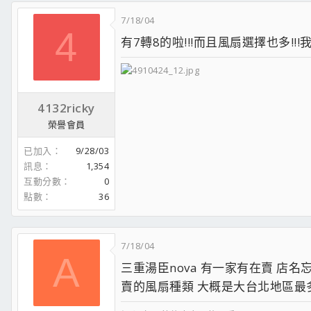
7/18/04
4
有7轉8的啦!!!而且風扇選擇也多!!!
4132ricky
榮譽會員
已加入
9/28/03
訊息
1,354
互動分數
0
點數
36
7/18/04
A
三重湯臣nova 有一家有在賣 店名
賣的風扇種類 大概是大台北地區最