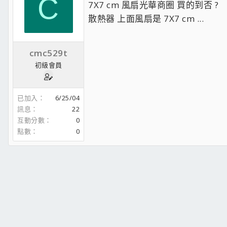
C
7X7 cm 風扇光華商圈 買的到否 ?
散熱器 上面風扇是 7X7 cm ...
cmc529t
初級會員
已加入
6/25/04
訊息
22
互動分數
0
點數
0