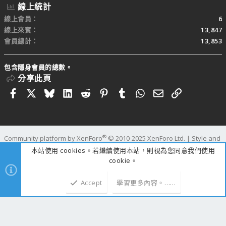
線上統計
線上會員
6
線上來賓
13,847
會員總計
13,853
包含隱身會員的總數。
分享此頁
Facebook
X
Bluesky
LinkedIn
Reddit
Pinterest
Tumblr
WhatsApp
電子郵件
連結
®
Community platform by XenForo
© 2010-2025 XenForo Ltd.
|
Style and
add-ons by ThemeHouse
本站使用 cookies。若繼續使用本站，則視為您同意我們使用
寬度
查詢
26
時間
0.3106s
記憶體
25.06MB
cookie。
Accept
學習更多內容。……
上方
下方