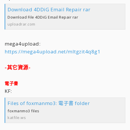
Download 4DDiG Email Repair rar
Download File 4DDiG Email Repair rar
uploadrar.com
mega4upload:
https://mega4upload.net/mltgzit4q8g1
-其它資源-
電子書
KF:
Files of foxmanmo3: 電子書 folder
foxmanmo3 files
katfile.ws