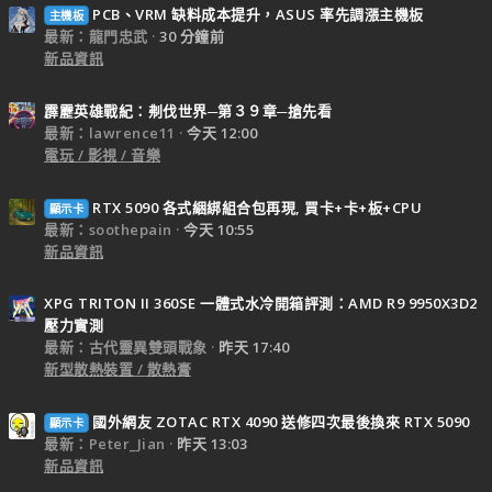
PCB、VRM 缺料成本提升，ASUS 率先調漲主機板
主機板
最新：龍門忠武
30 分鐘前
新品資訊
霹靂英雄戰紀：刜伐世界─第３９章─搶先看
最新：lawrence11
今天 12:00
電玩 / 影視 / 音樂
RTX 5090 各式綑綁組合包再現, 買卡+卡+板+CPU
顯示卡
最新：soothepain
今天 10:55
新品資訊
XPG TRITON II 360SE 一體式水冷開箱評測：AMD R9 9950X3D2
壓力實測
最新：古代靈異雙頭戰象
昨天 17:40
新型散熱裝置 / 散熱膏
國外網友 ZOTAC RTX 4090 送修四次最後換來 RTX 5090
顯示卡
最新：Peter_Jian
昨天 13:03
新品資訊