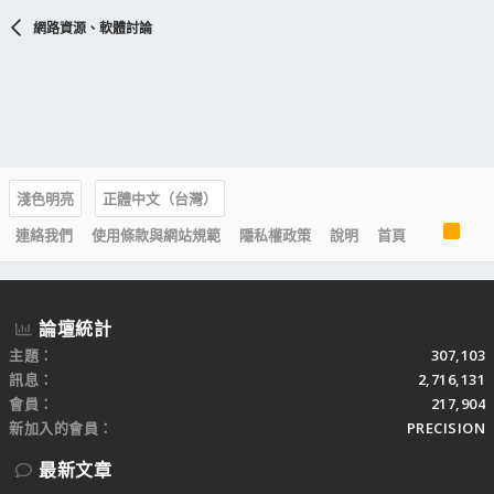
網路資源、軟體討論
淺色明亮
正體中文（台灣）
R
連絡我們
使用條款與網站規範
隱私權政策
說明
首頁
S
S
論壇統計
主題
307,103
訊息
2,716,131
會員
217,904
新加入的會員
PRECISION
最新文章