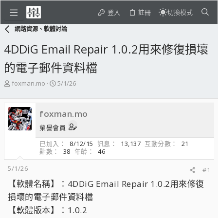
登入
註冊
切換模式
網路資源、軟體討論
4DDiG Email Repair 1.0.2用來修復損壞
的電子郵件資料檔
主
開
foxman.mo
5/1/26
題
始
發
日
起
期
foxman.mo
人
榮譽會員
已加入
8/12/15
訊息
13,137
互動分數
21
點數
38
年齡
46
5/1/26
#1
【軟體名稱】：4DDiG Email Repair 1.0.2用來修復
損壞的電子郵件資料檔
【軟體版本】：1.0.2