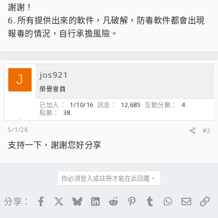
謝謝！
6. 所有提供出來的軟件，凡破解，防毒軟件都會出現
報毒的情況，自行承擔風險。
jos921
J
榮譽會員
已加入
1/10/16
訊息
12,685
互動分數
4
點數
38
5/1/26
#2
支持一下，謝謝您好分享
你必須登入或註冊才能在此回覆。
Facebook
X
Bluesky
LinkedIn
Reddit
Pinterest
Tumblr
WhatsApp
電子郵
連
分享：