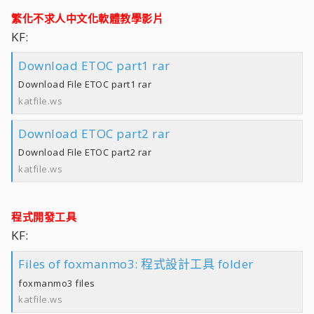
繁化不求人中文化軟體教學影片
KF:
Download ETOC part1 rar
Download File ETOC part1 rar
katfile.ws
Download ETOC part2 rar
Download File ETOC part2 rar
katfile.ws
程式開發工具
KF:
Files of foxmanmo3: 程式設計工具 folder
foxmanmo3 files
katfile.ws