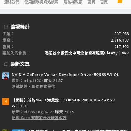
R
連絡我們
使用條款與網站規範
隱私權政策
說明
首頁
S
S
論壇統計
主題
307,088
訊息
2,716,103
會員
217,902
新加入的會員
喝茶找小錦鯉北中南全台皆有服務Gleezy：tw3
最新文章
NVIDIA GeForce Vulkan Developer Driver 596.99 WHQL
最新：mhp1120
昨天 21:57
測試軟體、驅動程式提供
【開箱】賊船MATX海景殼 | CORSAIR 2800X RS-R ARGB
R
WEHITE
最新：RickWang0412
昨天 21:35
新型 Case 安裝發表及硬體改裝