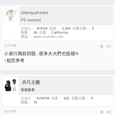
shenyuhsien
0℃ sayo(ry)
已加入
8/9/04
訊息
3,304
互動分數
0
點數
36
位置
California
網站
www.coolaler.com
2/27/05
#2
小弟只跑前四個...很多大大們也這樣!!!
↑給您參考
.非凡主義.
高級會員
已加入
6/30/04
訊息
622
互動分數
0
點數
16
2/27/05
#3