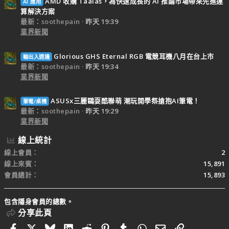
AMD 收購 Taalas，為快速成長的 AI 推論市場帶來先進運
AI 應用
算解決方案
最新：soothepain
昨天 19:39
業界新聞
Glorious GHS Eternal RGB 電競耳機八月在台上市
輸出入週邊
最新：soothepain
昨天 19:34
業界新聞
ASUSx三麗鷗耍酷聯萌 潮玩開學祭搶抱AI筆電！
筆電/桌機
最新：soothepain
昨天 19:29
業界新聞
線上統計
線上會員
2
線上來賓
15,891
會員總計
15,893
包含隱身會員的總數。
分享此頁
Facebook
X
Bluesky
LinkedIn
Reddit
Pinterest
Tumblr
WhatsApp
電子郵件
連結