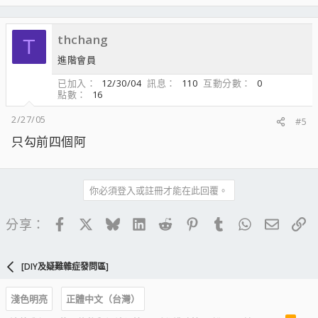
thchang
T
進階會員
已加入
12/30/04
訊息
110
互動分數
0
點數
16
2/27/05
#5
只勾前四個阿
你必須登入或註冊才能在此回覆。
Facebook
X
Bluesky
LinkedIn
Reddit
Pinterest
Tumblr
WhatsApp
電子郵
連
分享：
[DIY及疑難雜症發問區]
淺色明亮
正體中文（台灣）