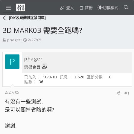
登入
註冊
切換模式
[DIY及疑難雜症發問區]
3D MARK03 需要全跑嗎?
主
開
phager
2/27/05
題
始
發
日
起
期
phager
P
人
榮譽會員
已加入
10/3/03
訊息
3,626
互動分數
0
點數
36
2/27/05
#1
有沒有一些測試.
是可以關掉省略的啊?
謝謝.