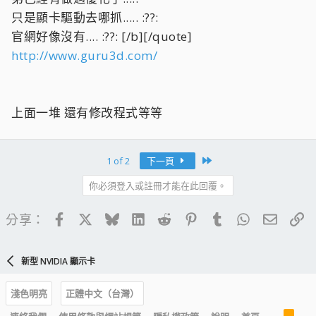
只是顯卡驅動去哪抓..... :??:
官網好像沒有.... :??: [/b][/quote]
http://www.guru3d.com/
上面一堆 還有修改程式等等
Last
1 of 2
下一頁
你必須登入或註冊才能在此回覆。
Facebook
X
Bluesky
LinkedIn
Reddit
Pinterest
Tumblr
WhatsApp
電子郵
連
分享：
新型 NVIDIA 顯示卡
淺色明亮
正體中文（台灣）
R