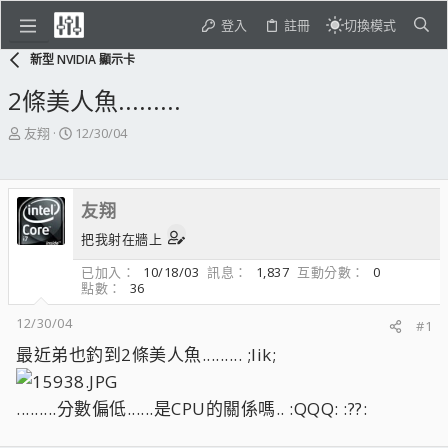
登入
註冊
切換模式
新型 NVIDIA 顯示卡
2條美人魚.........
主
開
友翔
12/30/04
題
始
發
日
起
期
友翔
人
把我射在牆上
已加入
10/18/03
訊息
1,837
互動分數
0
點數
36
12/30/04
#1
最近弟也釣到2條美人魚......... ;lik;
.........分數偏低......是CPU的關係嗎.. :QQQ: :??: