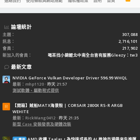
連絡我們
使用條款與網站規範
隱私權政策
說明
首頁
S
S
論壇統計
主題
307,088
訊息
2,716,101
會員
217,902
新加入的會員
喝茶找小錦鯉北中南全台皆有服務Gleezy：tw3
最新文章
NVIDIA GeForce Vulkan Developer Driver 596.99 WHQL
最新：mhp1120
昨天 21:57
測試軟體、驅動程式提供
【開箱】賊船MATX海景殼 | CORSAIR 2800X RS-R ARGB
R
WEHITE
最新：RickWang0412
昨天 21:35
新型 Case 安裝發表及硬體改裝
AMD 收購 Taalas，為快速成長的 AI 推論市場帶來先進運
AI 應用