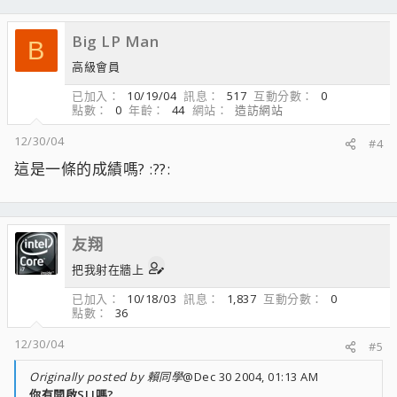
Big LP Man
B
高級會員
已加入
10/19/04
訊息
517
互動分數
0
點數
0
年齡
44
網站
造訪網站
12/30/04
#4
這是一條的成績嗎? :??:
友翔
把我射在牆上
已加入
10/18/03
訊息
1,837
互動分數
0
點數
36
12/30/04
#5
Originally posted by 賴同學
@Dec 30 2004, 01:13 AM
你有開啟SLI嗎?