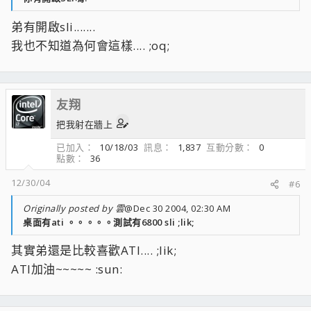
弟有開啟sli.......
我也不知道為何會這樣.... ;oq;
友翔
把我射在牆上
已加入
10/18/03
訊息
1,837
互動分數
0
點數
36
12/30/04
#6
Originally posted by 雲
@Dec 30 2004, 02:30 AM
桌面有ati 。。。。。測試有6800 sli ;lik;
其實弟還是比較喜歡ATI.... ;lik;
ATI加油~~~~~ :sun: