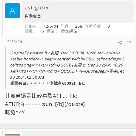
avfighter
A
進階會員
已加入
12/5/04
訊息
258
互動分數
0
點數
16
網站
造訪網站
12/30/04
#7
Originally posted by 友翔+Dec 30 2004, 10:26 AM--></div>
<table border='0' align='center' width='95%' cellpadding='3'
cellspacing='1'><tr><td>
QUOTE
(友翔 @ Dec 30 2004, 10:26
AM)</td></tr><tr><td id='QUOTE'> <!--QuoteBegin-雲
@Dec
30 2004, 02:30 AM
桌面有ati 。。。。。測試有6800 sli ;lik;
其實弟還是比較喜歡ATI.... ;lik;
ATI加油~~~~~ :sun: [/b][/quote]
咪兔^^Y