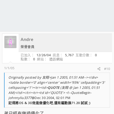
Andre
榮譽會員
已加入
12/26/04
訊息
5,767
互動分數
0
點數
0
網站
造訪網站
1/1/05
#10
Originally posted by 友翔+Jan 1 2005, 01:51 AM--></div>
<table border='0' align='center' width='95%' cellpadding='3'
cellspacing='1'><tr><td>
QUOTE
(友翔 @ Jan 1 2005, 01:51
AM)</td></tr><tr><td id='QUOTE'> <!--QuoteBegin-
johnnyliu3377
@Dec 30 2004, 02:01 PM
記得將OS & 3D效能做優化吧,還有驅動換71.20 試試 ;)
弟已經有做過優化了.....