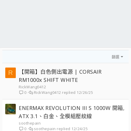
篩選
【開箱】白色側出電源 | CORSAIR
R
RM1000x SHIFT WHITE
RickWang0412
RickWang0412
12/26/25
0
ENERMAX REVOLUTION III S 1000W 開箱,
ATX 3.1、白金、全模組壓紋線
soothepain
soothepain
12/24/25
0