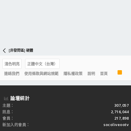
[非發問區] 硬體
淺色明亮
正體中文（台灣）
R
連絡我們
使用條款與網站規範
隱私權政策
說明
首頁
S
S
論壇統計
主題
307,057
訊息
2,716,044
會員
217,898
新加入的會員
socoliveootv