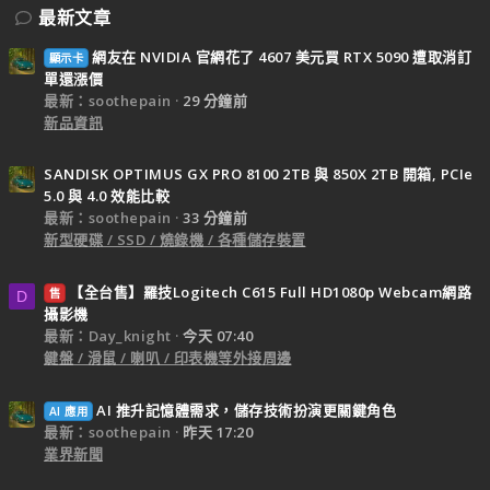
最新文章
網友在 NVIDIA 官網花了 4607 美元買 RTX 5090 遭取消訂
顯示卡
單還漲價
最新：soothepain
29 分鐘前
新品資訊
SANDISK OPTIMUS GX PRO 8100 2TB 與 850X 2TB 開箱, PCIe
5.0 與 4.0 效能比較
最新：soothepain
33 分鐘前
新型硬碟 / SSD / 燒錄機 / 各種儲存裝置
【全台售】羅技Logitech C615 Full HD1080p Webcam網路
售
D
攝影機
最新：Day_knight
今天 07:40
鍵盤 / 滑鼠 / 喇叭 / 印表機等外接周邊
AI 推升記憶體需求，儲存技術扮演更關鍵角色
AI 應用
最新：soothepain
昨天 17:20
業界新聞