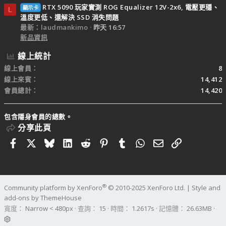
RTX 5090 玩家實測 ROG Equalizer 12V-2x6, 電壓更穩、
顯示卡
L
溫度更低、還解決 SSD 消失問題
最新：laudmankimo
昨天 16:57
新品資訊
線上統計
線上會員
8
線上來賓
14,412
會員總計
14,420
包含隱身會員的總數。
分享此頁
Facebook
X
Bluesky
LinkedIn
Reddit
Pinterest
Tumblr
WhatsApp
電子郵件
連結
®
Community platform by XenForo
© 2010-2025 XenForo Ltd.
|
Style and
add-ons by ThemeHouse
寬度
查詢
15
時間
1.2617s
記憶體
26.63MB