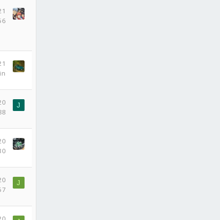
21
56
21
in
20
J
88
20
30
20
J
57
20