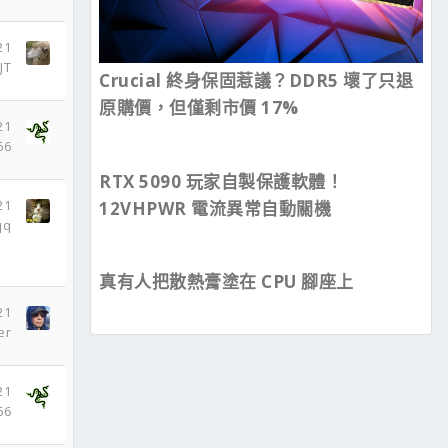
21
JT
Crucial 終身保固惹議？DDR5 壞了只退
原購價，但僅剩市價 17%
21
66
RTX 5090 玩家自製保護軟體！
21
12VHPWR 電流異常自動關機
qq
真有人把散熱膏塗在 CPU 腳座上
21
er
21
66