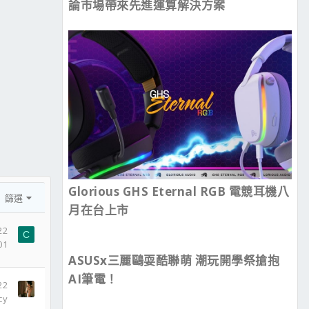
論市場帶來先進運算解決方案
Glorious GHS Eternal RGB 電競耳機八
篩選
月在台上市
22
C
01
ASUSx三麗鷗耍酷聯萌 潮玩開學祭搶抱
AI筆電！
22
cy