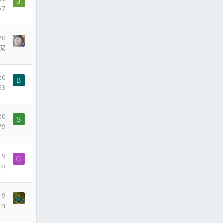
J
57
20
家
20
B
63
20
S
79
19
G
bp
19
in