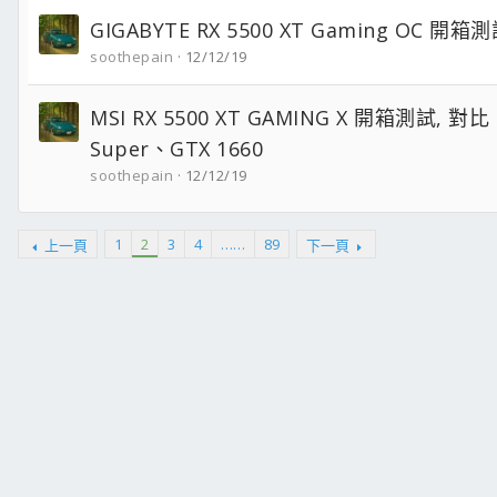
GIGABYTE RX 5500 XT Gaming OC 開箱
soothepain
12/12/19
MSI RX 5500 XT GAMING X 開箱測試, 對比 
Super、GTX 1660
soothepain
12/12/19
1
2
3
4
……
89
上一頁
下一頁