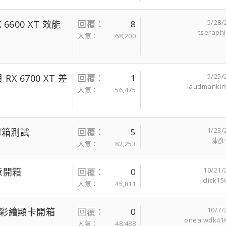
5/28/
X 6600 XT 效能
回覆
8
tseraph
人氣
68,200
5/25/
 RX 6700 XT 差
回覆
1
laudmanki
人氣
56,475
1/23/
G 開箱測試
回覆
5
陳彥
人氣
82,253
10/21/
隨意開箱
回覆
0
click15
人氣
45,811
10/7/
和彩繪顯卡開箱
回覆
0
onealwdk41
人氣
48,488