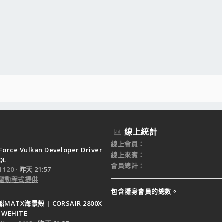
線上統計
線上會員
Force Vulkan Developer Driver
線上來賓
QL
會員總計
120
昨天 21:57
驅動程式提供
包含隱身會員的總數。
ATX海景殼 | CORSAIR 2800X
 WEHITE