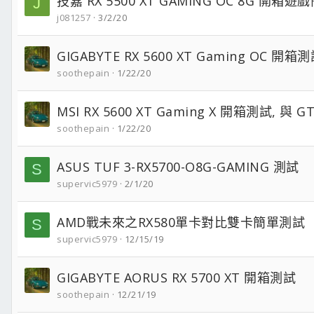
技嘉 RX 5500 XT GAMING OC 8G 開箱遊
J
j081257
3/2/20
GIGABYTE RX 5600 XT Gaming OC 開箱
soothepain
1/22/20
MSI RX 5600 XT Gaming X 開箱測試, 與 GT
soothepain
1/22/20
ASUS TUF 3-RX5700-O8G-GAMING 測試
S
supervic5979
2/1/20
AMD戰未來之RX580單卡對比雙卡簡單測試
S
supervic5979
12/15/19
GIGABYTE AORUS RX 5700 XT 開箱測試
soothepain
12/21/19