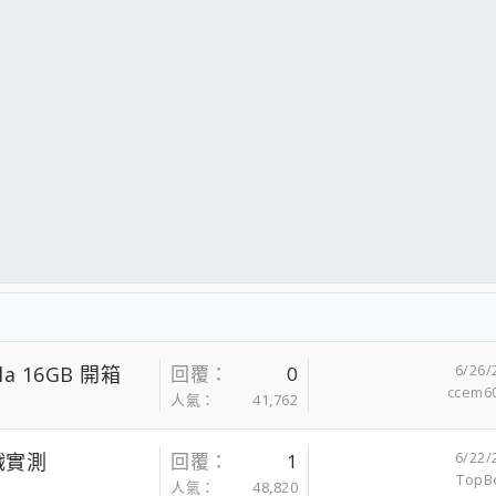
6/26/
la 16GB 開箱
回覆
0
ccem6
人氣
41,762
6/22/
戲實測
回覆
1
TopB
人氣
48,820