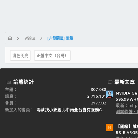
討論區
[非發問區] 硬體
淺色明亮
正體中文（台灣）
論壇統計
最新文章
主題
307,088
NVIDIA Ge
訊息
2,716,101
596.99 WH
會員
217,902
最新：mhp1
新加入的會員
喝茶找小錦鯉北中南全台皆有服務Gleezy：tw3
測試軟體、
【開箱】賊船M
R
RS-R ARGB