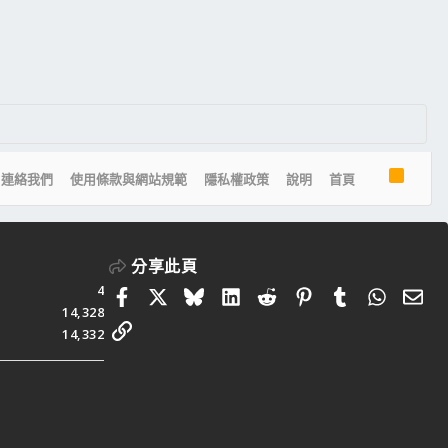
R
連絡我們
使用條款與網站規範
隱私權政策
說明
首頁
S
S
分享此頁
4
Facebook
X
Bluesky
LinkedIn
Reddit
Pinterest
Tumblr
Whats
電
14,328
連結
14,332