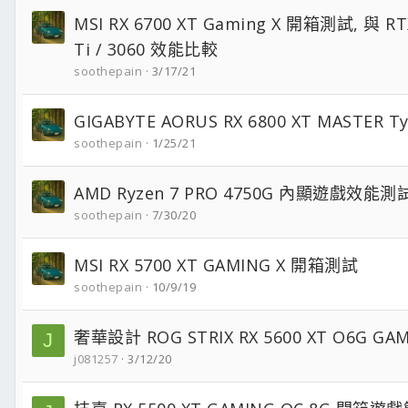
MSI RX 6700 XT Gaming X 開箱測試, 與 RTX
Ti / 3060 效能比較
soothepain
3/17/21
GIGABYTE AORUS RX 6800 XT MASTER 
soothepain
1/25/21
AMD Ryzen 7 PRO 4750G 內顯遊戲效能測
soothepain
7/30/20
MSI RX 5700 XT GAMING X 開箱測試
soothepain
10/9/19
奢華設計 ROG STRIX RX 5600 XT O6G G
J
j081257
3/12/20