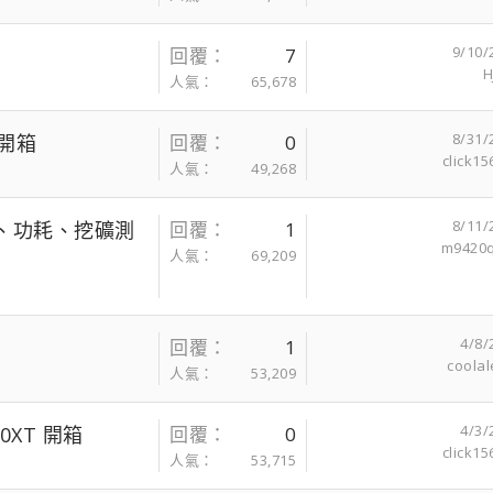
9/10/
回覆
7
H
人氣
65,678
8/31/
 開箱
回覆
0
click15
人氣
49,268
8/11/
戲效能、功耗、挖礦測
回覆
1
m9420
人氣
69,209
4/8/
回覆
1
coolal
人氣
53,209
4/3/
00XT 開箱
回覆
0
click15
人氣
53,715