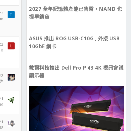
2027 全年記憶體產能已售罄，NAND 也
22
T
提早鎖貨
im
ASUS 推出 ROG USB-C10G , 外接 USB
22
10GbE 網卡
L
mo
戴爾科技推出 Dell Pro P 43 4K 視訊會議
顯示器
22
佐
21
66
21
68