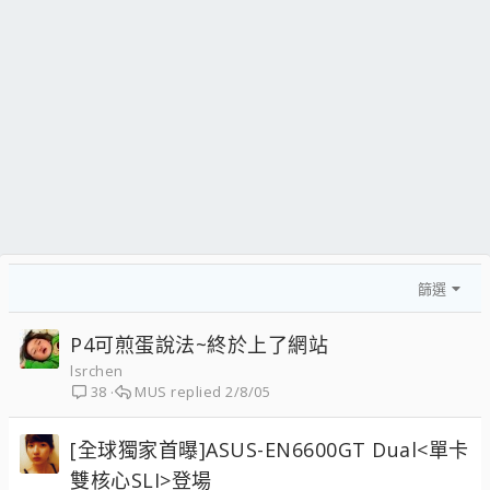
篩選
P4可煎蛋說法~終於上了網站
lsrchen
MUS
2/8/05
38
[全球獨家首曝]ASUS-EN6600GT Dual<單卡
雙核心SLI>登場