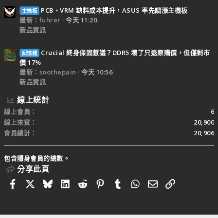
PCB、VRM 缺料成本提升，ASUS 率先調漲主機板
主機板
最新：fuhrer
今天 11:20
新品資訊
Crucial 終身保固惹議？DDR5 壞了只退原購價，但僅剩市
記憶體
價 17%
最新：soothepain
今天 10:56
新品資訊
線上統計
線上會員
6
線上來賓
20,900
會員總計
20,906
包含隱身會員的總數。
分享此頁
Facebook
X
Bluesky
LinkedIn
Reddit
Pinterest
Tumblr
WhatsApp
電子郵件
連結