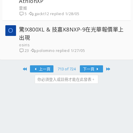
AthlonXP
雲姬
gackt12
1/28/05
5
驚!X800XL & 技嘉K8NXP-9在光華報價單上
O
出現
osiris
polomino
1/27/05
23
First
Last
上一頁
713 of 724
下一頁
你必須登入或註冊才能在此發表。