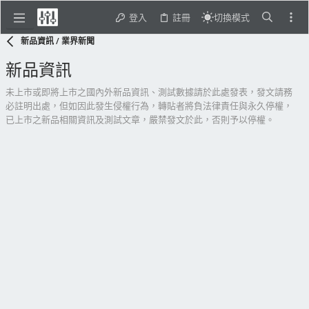
登入
註冊
切換模式
新品資訊 / 業界新聞
新品資訊
未上市或即將上市之國內外新品資訊、測試數據請於此處發表，發文請務
必註明出處，但如因此發生侵權行為，轉貼者將負法律責任與永久停權，
已上市之新品相關資訊及測試文章，嚴禁發文於此，否則予以停權。