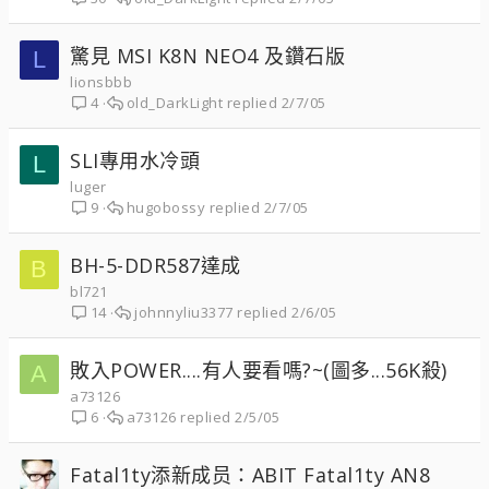
驚見 MSI K8N NEO4 及鑽石版
L
lionsbbb
old_DarkLight
2/7/05
4
SLI專用水冷頭
L
luger
hugobossy
2/7/05
9
BH-5-DDR587達成
B
bl721
johnnyliu3377
2/6/05
14
敗入POWER....有人要看嗎?~(圖多...56K殺)
A
a73126
a73126
2/5/05
6
Fatal1ty添新成员：ABIT Fatal1ty AN8