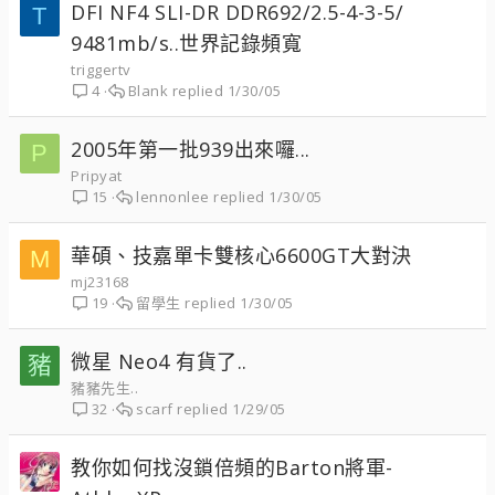
DFI NF4 SLI-DR DDR692/2.5-4-3-5/
T
9481mb/s..世界記錄頻寬
triggertv
Blank
1/30/05
4
2005年第一批939出來囉...
P
Pripyat
lennonlee
1/30/05
15
華碩、技嘉單卡雙核心6600GT大對決
M
mj23168
留學生
1/30/05
19
微星 Neo4 有貨了..
豬
豬豬先生..
scarf
1/29/05
32
教你如何找沒鎖倍頻的Barton將軍-