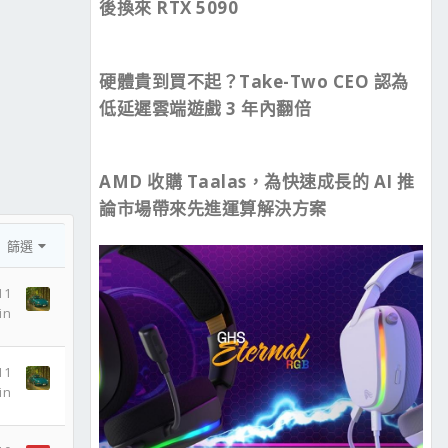
後換來 RTX 5090
硬體貴到買不起？Take-Two CEO 認為
低延遲雲端遊戲 3 年內翻倍
AMD 收購 Taalas，為快速成長的 AI 推
論市場帶來先進運算解決方案
篩選
11
in
11
in