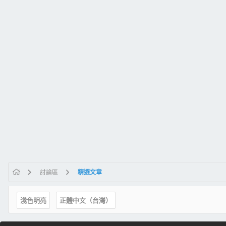
討論區
精選文章
淺色明亮
正體中文（台灣）