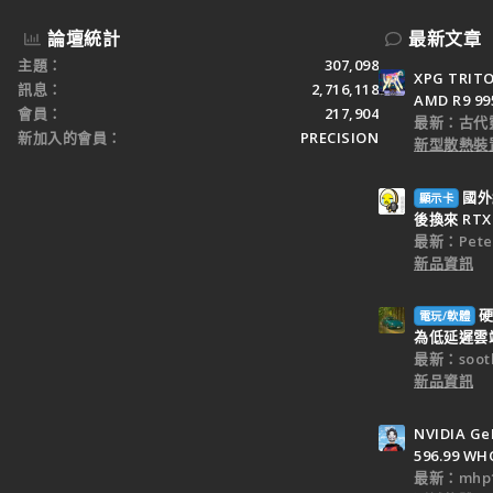
論壇統計
最新文章
主題
307,098
XPG TRI
訊息
2,716,118
AMD R9 9
會員
217,904
最新：古代
新加入的會員
PRECISION
新型散熱裝置
國外
顯示卡
後換來 RTX 
最新：Peter
新品資訊
硬
電玩/軟體
為低延遲雲端
最新：sooth
新品資訊
NVIDIA Ge
596.99 WH
最新：mhp1