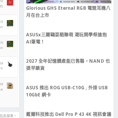
10
N
45
Glorious GHS Eternal RGB 電競耳機八
月在台上市
10
in
ASUSx三麗鷗耍酷聯萌 潮玩開學祭搶抱
AI筆電！
10
in
2027 全年記憶體產能已售罄，NAND 也
09
提早鎖貨
FF
09
ASUS 推出 ROG USB-C10G , 外接 USB
me
10GbE 網卡
戴爾科技推出 Dell Pro P 43 4K 視訊會議
在此發表。