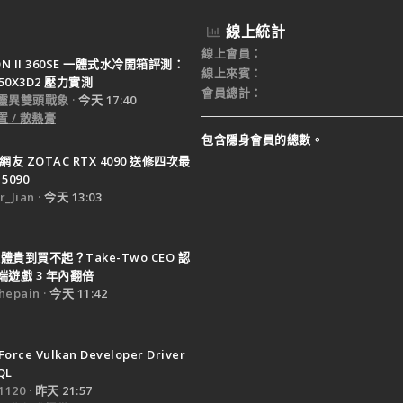
線上統計
線上會員
TON II 360SE 一體式水冷開箱評測：
線上來賓
950X3D2 壓力實測
會員總計
靈異雙頭戰象
今天 17:40
 / 散熱膏
包含隱身會員的總數。
網友 ZOTAC RTX 4090 送修四次最
5090
_Jian
今天 13:03
體貴到買不起？Take-Two CEO 認
遊戲 3 年內翻倍
epain
今天 11:42
Force Vulkan Developer Driver
QL
120
昨天 21:57