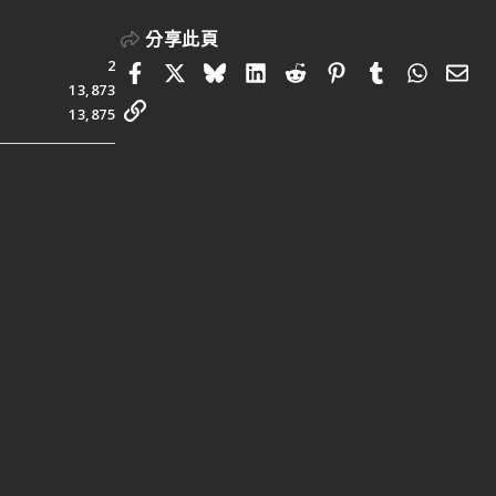
分享此頁
2
Facebook
X
Bluesky
LinkedIn
Reddit
Pinterest
Tumblr
Whats
電
13,873
連結
13,875