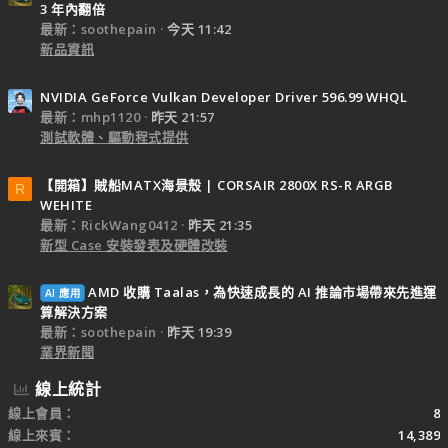
3 年內翻倍
最新：soothepain
今天 11:42
新品資訊
NVIDIA GeForce Vulkan Developer Driver 596.99 WHQL
最新：mhp1120
昨天 21:57
測試軟體、驅動程式提供
【開箱】賊船MATX海景殼 | CORSAIR 2800X RS-R ARGB
R
WEHITE
最新：RickWang0412
昨天 21:35
新型 Case 安裝發表及硬體改裝
AMD 收購 Taalas，為快速成長的 AI 推論市場帶來先進運
AI 應用
算解決方案
最新：soothepain
昨天 19:39
業界新聞
線上統計
線上會員
8
線上來賓
14,389