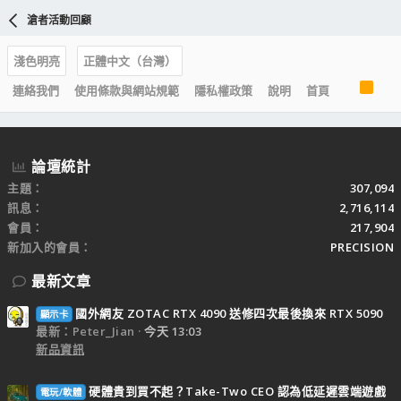
滄者活動回顧
淺色明亮
正體中文（台灣）
R
連絡我們
使用條款與網站規範
隱私權政策
說明
首頁
S
S
論壇統計
主題
307,094
訊息
2,716,114
會員
217,904
新加入的會員
PRECISION
最新文章
國外網友 ZOTAC RTX 4090 送修四次最後換來 RTX 5090
顯示卡
最新：Peter_Jian
今天 13:03
新品資訊
硬體貴到買不起？Take-Two CEO 認為低延遲雲端遊戲
電玩/軟體