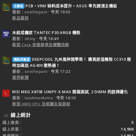
PCB、VRM 缺料成本提升，ASUS 率先調漲主機板
主機板
最新：soothepain
今天 19:35
新品資訊
木紋成癮症？ANTEC P30 ARGB 機殼
最新：ohmy
今天 18:49
新型 Case 安裝發表及硬體改裝
DEEPCOOL 九州風神開學祭！ 購買超值機殼 CC310 限
機殼與電源
時加碼送 AG400 散熱器！
最新：soothepain
今天 17:22
業界新聞
MSI MEG X870E UNIFY-X MAX 開箱測試, 2 DIMM 的超頻優化
L
最新：laudmankimo
今天 16:10
新型 AMD CPU 及相關主板測試
線上統計
線上會員
5
線上來賓
14,906
會員總計
14,911