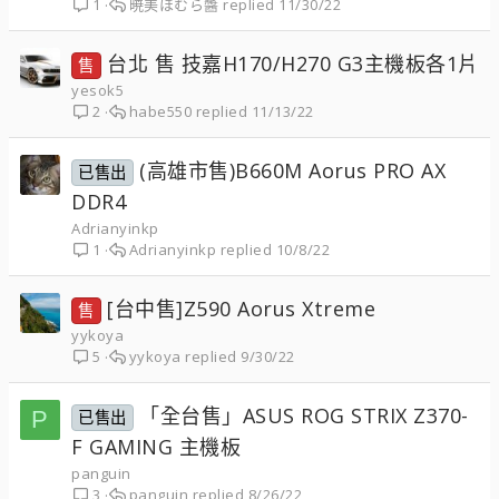
暁美ほむら醬
11/30/22
1
台北 售 技嘉H170/H270 G3主機板各1片
售
yesok5
habe550
11/13/22
2
(高雄市售)B660M Aorus PRO AX
已售出
DDR4
Adrianyinkp
Adrianyinkp
10/8/22
1
[台中售]Z590 Aorus Xtreme
售
yykoya
yykoya
9/30/22
5
「全台售」ASUS ROG STRIX Z370-
P
已售出
F GAMING 主機板
panguin
panguin
8/26/22
3