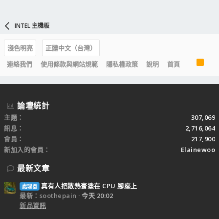
INTEL 主機板
淺色明亮
正體中文（台灣）
R
連絡我們
使用條款與網站規範
隱私權政策
說明
首頁
S
S
論壇統計
主題
307,069
訊息
2,716,064
會員
217,900
新加入的會員
Elainewoo
最新文章
真有人把散熱膏塗在 CPU 腳座上
處理器
最新：soothepain
今天 20:02
新品資訊