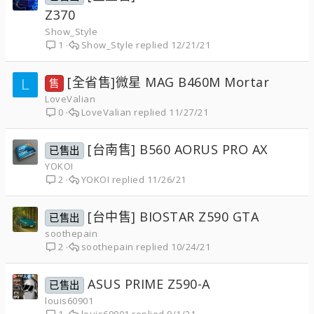
Z370
Show_Style
Show_Style
12/21/21
1
[全省售]微星 MAG B460M Mortar
L
售
LoveValian
LoveValian
11/27/21
0
[台南售] B560 AORUS PRO AX
已售出
YOKOI
YOKOI
11/26/21
2
[台中售] BIOSTAR Z590 GTA
已售出
soothepain
soothepain
10/24/21
2
ASUS PRIME Z590-A
已售出
louis60901