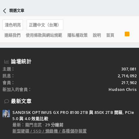
精選文章
淺色明亮
正體中文（台灣）
R
連絡我們
使用條款與網站規範
隱私權政策
說明
首頁
S
S
論壇統計
主題
307,081
訊息
2,716,092
會員
217,902
新加入的會員
Hudson Chris
最新文章
SANDISK OPTIMUS GX PRO 8100 2TB 與 850X 2TB 開箱, PCIe
5.0 與 4.0 效能比較
最新：龍門忠武
29 分鐘前
新型硬碟 / SSD / 燒錄機 / 各種儲存裝置