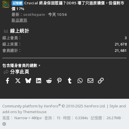
Crucial 終身保固惹議？DDR5 壞了只退原購價，但僅剩市
記憶體
價 17%
最新：soothepain
今天 10:56
新品資訊
線上統計
線上會員
3
線上來賓
21,678
會員總計
21,681
包含隱身會員的總數。
分享此頁
Facebook
X
Bluesky
LinkedIn
Reddit
Pinterest
Tumblr
WhatsApp
電子郵件
連結
®
Community platform by XenForo
© 2010-2025 XenForo Ltd.
|
Style and
add-ons by ThemeHouse
寬度
查詢
15
時間
0.3384s
記憶體
26.27MB