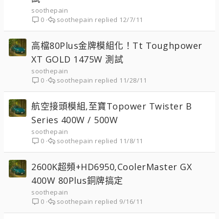
soothepain
soothepain
12/7/11
0
高檔80Plus金牌模組化！Tt Toughpower
XT GOLD 1475W 測試
soothepain
soothepain
11/28/11
0
航空接頭模組,至寶Topower Twister B
Series 400W / 500W
soothepain
soothepain
11/8/11
0
2600K超頻+HD6950,CoolerMaster GX
400W 80Plus銅牌搞定
soothepain
soothepain
9/16/11
0