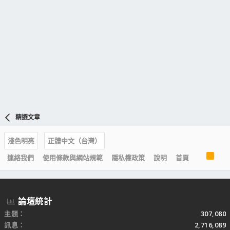
精選文章
淺色明亮
正體中文（台灣）
R
連絡我們
使用條款與網站規範
隱私權政策
說明
首頁
S
S
論壇統計
主題
307,080
訊息
2,716,089